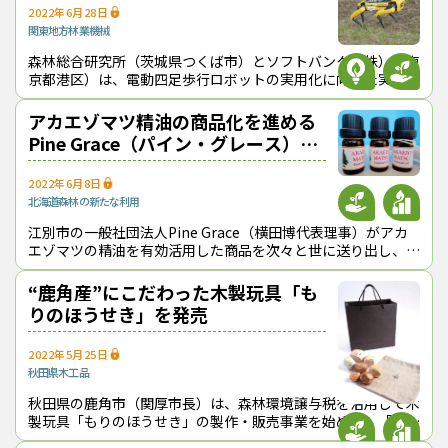
2022年6月28日
関東地方
林業機械
森林総合研究所（茨城県つくば市）とソフトバンク（株）（東
京都港区）は、電動四足歩行ロボットの実用化に向けた実証実
験の説明会とデモンストレーションを６月28日に森林総研内
で行った。 実証実験は、
アカエゾマツ精油の商品化を進める
Pine Grace（パイン・グレース）
【出口をつくる！】
2022年6月8日
北海道
森林の新たな利用
江別市の一般社団法人Pine Grace（横田博代表理事）がアカ
エゾマツの精油を有効活用した商品を次々と世に送り出し、北
海道林業の可能性を広げている。
“鹿角産”にこだわった木製玩具「も
りのほうせき」を発売
2022年5月25日
秋田県
木工品
秋田県の鹿角市（関厚市長）は、森林環境譲与税を活用して木
製玩具「もりのほうせき」の製作・販売事業を始めた。「もり
のほうせき」は、地場産の広葉樹を中心に１年以上自然乾燥さ