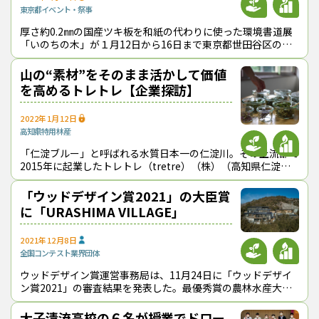
東京都
イベント・祭事
厚さ約0.2㎜の国産ツキ板を和紙の代わりに使った環境書道展
「いのちの木」が１月12日から16日まで東京都世田谷区の世
田谷美術館で開催された。同区で書道教室を開いている玲書館
（山本玲葵(れいき)主宰）
山の“素材”をそのまま活かして価値
を高めるトレトレ【企業探訪】
2022年1月12日
高知県
特用林産
「仁淀ブルー」と呼ばれる水質日本一の仁淀川。その上流部で
2015年に起業したトレトレ（tretre）（株）（高知県仁淀川
町、竹内太郎社長）は、山野草などを使ってお茶やアメニティ
商品をつくり、山の価値を
「ウッドデザイン賞2021」の大臣賞
に「URASHIMA VILLAGE」
2021年12月8日
全国
コンテスト
業界団体
ウッドデザイン賞運営事務局は、11月24日に「ウッドデザイ
ン賞2021」の審査結果を発表した。最優秀賞の農林水産大臣
賞には、（株）金丸工務店（香川県三豊市）と瀬戸内ビレッジ
（株）（同）が手がけた「U
大子清流高校の６名が授業でドロー