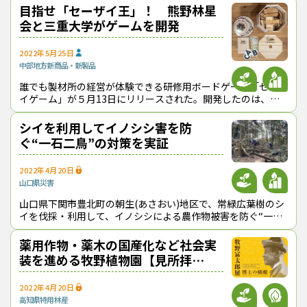
せた木材を加工したバランス積み
目指せ「セーザイ王」！ 熊野林星
会と三重大学がゲームを開発
2022年5月25日
中部地方
新商品・新製品
誰でも製材所の経営が体験できる研修用ボードゲーム「セーザ
イゲーム」が５月13日にリリースされた。開発したのは、三
重県熊野市の21業者で構成する熊野林星会と三重大学。競り
や木取り、販売といった“木の商
シイを利用してイノシシ害を防
ぐ“一石二鳥”の対策を実証
2022年4月20日
山口県
災害
山口県下関市豊北町の朝生(あさおい)地区で、常緑広葉樹のシ
イを伐採・利用して、イノシシによる農作物被害を防ぐ“一石
二鳥”の実証試験が行われている。 同県内には西部を中心にシ
イ資源が豊富にあり、
薬用作物・薬木の国産化など社会実
装を進める牧野植物園【見所拝
見！】
2022年4月20日
高知県
特用林産