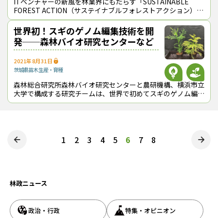
ITベンチャーの新風を林業界にもたらす「SUSTAINABLE
FOREST ACTION（サステイナブルフォレストアクション）
2021」（略称「SFA」）のキックオフイベントが８月21日に
行われた
世界初！スギのゲノム編集技術を開
発──森林バイオ研究センターなど
2021年8月31日
茨城県
苗木生産・育種
森林総合研究所森林バイオ研究センターと農研機構、横浜市立
大学で構成する研究チームは、世界で初めてスギのゲノム編集
技術を開発した（８月31日に発表）。狙った遺伝子だけを改
変でき、品種改良期間の大幅な短
投
1
2
3
4
5
6
7
8
稿
の
林政ニュース
ペ
ー
政治・行政
特集・オピニオン
ジ