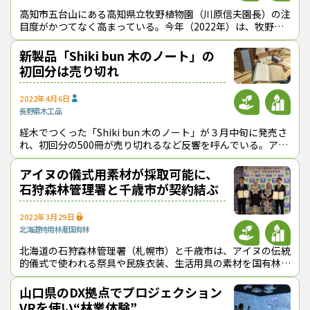
高知市五台山にある高知県立牧野植物園（川原信夫園長）の注
目度がかつてなく高まっている。今年（2022年）は、牧野富
太郎の生誕160年にあたり、同園では特別企画展などの記念事
業を展開中。来年（2023年
新製品「Shiki bun 木のノート」の
初回分は売り切れ
2022年4月6日
長野県
木工品
経木でつくった「Shiki bun 木のノート」が３月中旬に発売さ
れ、初回分の500冊が売り切れるなど反響を呼んでいる。アカ
マツの経木や家具などを製造している（株）やまとわ（長野県
伊那市、中村博社長
アイヌの儀式用素材が採取可能に、
石狩森林管理署と千歳市が契約結ぶ
2022年3月29日
北海道
特用林産
国有林
北海道の石狩森林管理署（札幌市）と千歳市は、アイヌの伝統
的儀式で使われる祭具や民族衣装、生活用具の素材を国有林か
ら無料で採取できるようにする「アイヌ共用林野契約」を３月
29日に締結した。 同契
山口県のDX拠点でプロジェクション
VRを使い“林業体験”