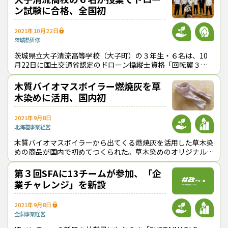
ン試験に合格、全国初
2021年10月22日
茨城県
研修
茨城県立大子清流高等学校（大子町）の３年生・６名は、10
月22日に国土交通省認定のドローン操縦士資格「回転翼３
級」の最終試験に臨み、全員が合格を果たした。高校の授業の
一環としてドローンの操縦方法など
木質バイオマスボイラー燃焼灰を草
木染めに活用、国内初
2021年9月8日
北海道
事業経営
木質バイオマスボイラーから出てくる燃焼灰を活用した草木染
めの商品が国内で初めてつくられた。草木染めのオリジナルブ
ランド「採色兼美（さいしょくけんび）」を展開している寺田
デザイン事務所（北海道下川町、
第３回SFAに13チームが参加、「企
業チャレンジ」を新設
2021年9月8日
全国
事業経営