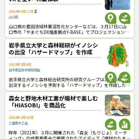
2022年3月17日
山口県
山口県の豊田流域林業活性化センターなどは、３月17日に山
口市の「やまぐちDX推進拠点Y-BASE」でプロジェクションVR
を使った林業体験会を初めて開催した。 プロジェクションVR
は、バーチャル
岩手県立大学と森林総研がイノシシ
の出没「ハザードマップ」を作成
2022年3月9日
岩手県
生物多様性保全
岩手県立大学と森林総合研究所の研究グループは、岩手県内に
出没するイノシシを予測する「ハザードマップ」を作成した。
過去のデータを利用して、イノシシがどこに出没するかを高い
確率で掴むことができる。シカや
森女と野地木材工業が端材で楽しむ
「HIASOBI」を商品化
2022年2月23日
三重県
木工品
昨年（2021年）３月に開催された「森女（もりじょ）ミーテ
ィング」の成果発表会で披露されたアイディア「端材のたまて