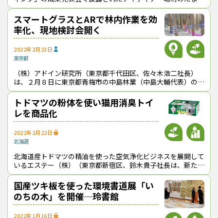
ばこ」が「HIASOBI」として商品化された。女性林業関係者で
つくる「森女」のメンバ
スマートグラスとARで林内作業を効
率化、現地検討会開く
2022年2月23日
東京都
（株）アドイン研究所（東京都千代田区、佐々木浩二社長）
は、２月８日に東京都青梅市の中島林業（中島大輔代表）の所
有山林で「AR技術を活用した森林スマートナビゲーションシ
ステム」の現地検討会を行った。
トドマツの粉体を使い猫用消臭トイ
レを商品化
2022年2月22日
北海道
北海道産トドマツの精油を使った空気浄化ビジネスを展開して
いるエステー（株）（東京都新宿区、鈴木貴子社長は、新たに
トドマツの粉体を利用した「猫用システムトイレ」を商品化し
た。２月22日の「猫の日」に発
国産ツキ板を使った環境書道展「い
のちの木」を開催─玲書館
2022年1月16日