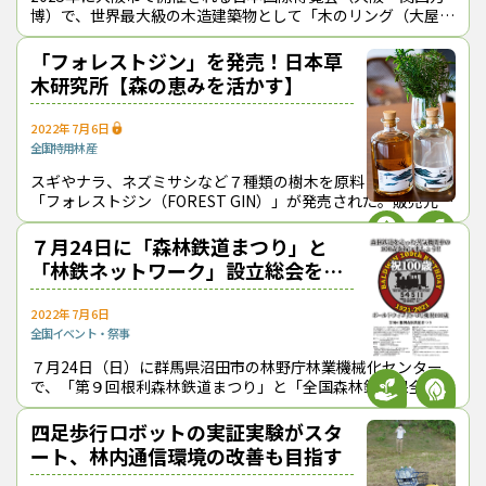
博）で、世界最大級の木造建築物として「木のリング（大屋
根）」が建設される。運営主体である日本国際博覧会協会が７
月13日に最新のパースを公開し
「フォレストジン」を発売！日本草
木研究所【森の恵みを活かす】
2022年7月6日
全国
特用林産
スギやナラ、ネズミサシなど７種類の樹木を原料にした蒸留酒
「フォレストジン（FOREST GIN）」が発売された。販売元
は、調香師とブランディング企業代表の２名が立ち上げた日本
草木研究所（東京都目黒区）
７月24日に「森林鉄道まつり」と
「林鉄ネットワーク」設立総会を開
催
2022年7月6日
全国
イベント・祭事
７月24日（日）に群馬県沼田市の林野庁林業機械化センター
で、「第９回根利森林鉄道まつり」と「全国森林鉄道保全活動
団体連絡協議会（略称：林鉄ネットワーク）」の設立総会が開
催される。 「森林鉄道ま
四足歩行ロボットの実証実験がスタ
ート、林内通信環境の改善も目指す