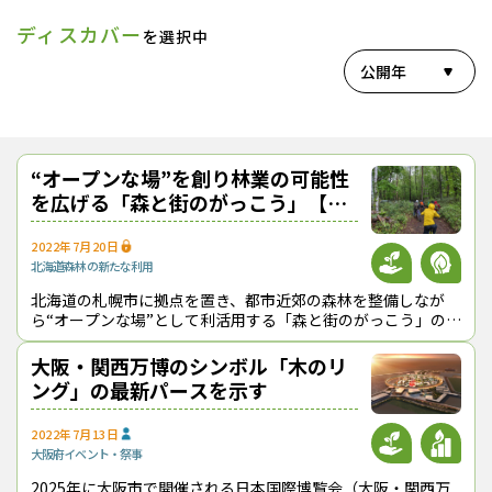
ディスカバー
を選択中
公開年
“オープンな場”を創り林業の可能性
を広げる「森と街のがっこう」【森
を開く！】
2022年7月20日
北海道
森林の新たな利用
北海道の札幌市に拠点を置き、都市近郊の森林を整備しなが
ら“オープンな場”として利活用する「森と街のがっこう」の取
り組みに広がりが出てきている。2020年の「ウッド チェン
ジ アワード（WOOD CHA
大阪・関西万博のシンボル「木のリ
ング」の最新パースを示す
2022年7月13日
大阪府
イベント・祭事
2025年に大阪市で開催される日本国際博覧会（大阪・関西万