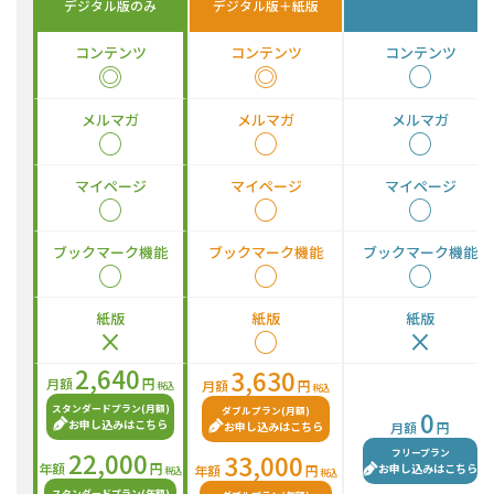
デジタル版のみ
デジタル版＋紙版
コンテンツ
コンテンツ
コンテンツ
◎
◎
○
メルマガ
メルマガ
メルマガ
○
○
○
マイページ
マイページ
マイページ
○
○
○
ブックマーク機能
ブックマーク機能
ブックマーク機能
○
○
○
紙版
紙版
紙版
×
○
×
2,640
3,630
月額
円
月額
円
税込
税込
スタンダードプラン(月額)
ダブルプラン(月額)
0
お申し込みはこちら
お申し込みはこちら
月額
円
22,000
フリープラン
33,000
年額
円
お申し込みはこちら
年額
円
税込
税込
スタンダードプラン(年額)