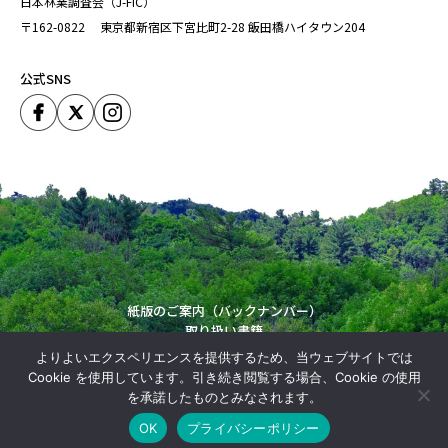
日本林業調査会（J-FIC）
〒162-0822
東京都新宿区下宮比町2-28
飯田橋ハイタウン204
公式SNS
紙版のご案内（バックナンバー）
取り扱い書籍
運営会社
よりよいエクスペリエンスを提供するため、当ウェブサイトでは
Copyright (C) Japan Forestry Investigation Committie. All Rights Reserved.
Cookie を使用しています。引き続き閲覧する場合、Cookie の使用
を承諾したものとみなされます。
OK
プライバシーポリシー