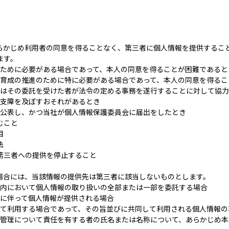
）
らかじめ利用者の同意を得ることなく、第三者に個人情報を提供するこ
ます。
ために必要がある場合であって、本人の同意を得ることが困難であると
育成の推進のために特に必要がある場合であって、本人の同意を得るこ
はその委託を受けた者が法令の定める事務を遂行することに対して協力
支障を及ぼすおそれがあるとき
公表し、かつ当社が個人情報保護委員会に届出をしたとき
むこと
目
法
第三者への提供を停止すること
場合には、当該情報の提供先は第三者に該当しないものとします。
内において個人情報の取り扱いの全部または一部を委託する場合
に伴って個人情報が提供される場合
て利用する場合であって、その旨並びに共同して利用される個人情報の
管理について責任を有する者の氏名または名称について、あらかじめ本