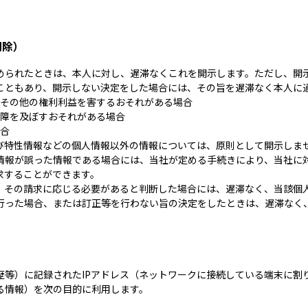
削除）
められたときは、本人に対し、遅滞なくこれを開示します。ただし、開
こともあり、開示しない決定をした場合には、その旨を遅滞なく本人に
その他の権利利益を害するおそれがある場合
障を及ぼすおそれがある場合
合
び特性情報などの個人情報以外の情報については、原則として開示しま
情報が誤った情報である場合には、当社が定める手続きにより、当社に
求することができます。
、その請求に応じる必要があると判断した場合には、遅滞なく、当該個
行った場合、または訂正等を行わない旨の決定をしたときは、遅滞なく
）
歴等）に記録されたIPアドレス（ネットワークに接続している端末に割
る情報）を次の目的に利用します。