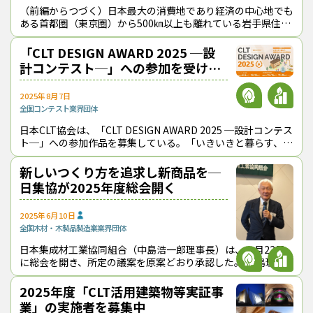
（前編からつづく）日本最大の消費地であり経済の中心地でも
ある首都圏（東京圏）から500㎞以上も離れている岩手県住田
町。最新需要のトレンドを掴むには地理的ハンディが大きい。
だが、この地で、けせんプレカッ
「CLT DESIGN AWARD 2025 ─設
計コンテスト─」への参加を受け付
け中
2025年8月7日
全国
コンテスト
業界団体
日本CLT協会は、「CLT DESIGN AWARD 2025 ─設計コンテス
ト─」への参加作品を募集している。「いきいきと暮らす、高
齢者のための生活拠点」をテーマに、CLTを使った高齢者住宅
の建築
新しいつくり方を追求し新商品を─
日集協が2025年度総会開く
2025年6月10日
全国
木材・木製品製造業
業界団体
日本集成材工業協同組合（中島浩一郎理事長）は、５月22日
に総会を開き、所定の議案を原案どおり承認した。 中島理事
長は、「住宅着工戸数がなかなか伸びず、前を向いていれば何
とかなるという時代ではな
2025年度「CLT活用建築物等実証事
業」の実施者を募集中