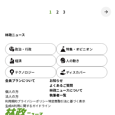
投
1
2
3
稿
の
林政ニュース
ペ
ー
政治・行政
特集・オピニオン
ジ
送
経済
人の動き
り
テクノロジー
ディスカバー
会員プランについて
お知らせ
よくあるご質問
林政ニュースについて
個人の方
執筆者一覧
法人の方
利用規約
プライバシーポリシー
特定商取引法に基づく表示
生成AI利用に関するガイドライン