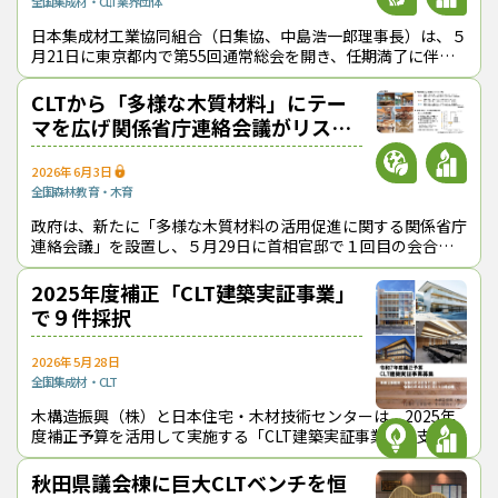
全国
集成材・CLT
業界団体
日本集成材工業協同組合（日集協、中島浩一郎理事長）は、５
月21日に東京都内で第55回通常総会を開き、任期満了に伴う
役員改選を行って中島理事長を再任した。 中島・日集協理事
長 中島理事長は
CLTから「多様な木質材料」にテー
マを広げ関係省庁連絡会議がリスタ
ート
2026年6月3日
全国
森林教育・木育
政府は、新たに「多様な木質材料の活用促進に関する関係省庁
連絡会議」を設置し、５月29日に首相官邸で１回目の会合を
開催した。 同連絡会議は、2016年に立ち上げた「CLT活用促
進に関する関係省庁
2025年度補正「CLT建築実証事業」
で９件採択
2026年5月28日
全国
集成材・CLT
木構造振興（株）と日本住宅・木材技術センターは、2025年
度補正予算を活用して実施する「CLT建築実証事業」で支援す
る物件等を決めた。16件の応募があった中から次の９件を採
択した（括弧内は建築主等）
秋田県議会棟に巨大CLTベンチを恒