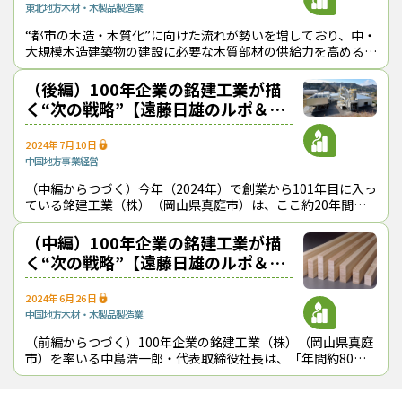
東北地方
木材・木製品製造業
“都市の木造・木質化”に向けた流れが勢いを増しており、中・
大規模木造建築物の建設に必要な木質部材の供給力を高めるこ
とが喫緊の課題になっている。だが、物件ごとに様々な注文が
舞い込む現状の中で、安定した生
（後編）100年企業の銘建工業が描
く“次の戦略”【遠藤日雄のルポ＆対
論】
2024年7月10日
中国地方
事業経営
（中編からつづく）今年（2024年）で創業から101年目に入っ
ている銘建工業（株）（岡山県真庭市）は、ここ約20年間で
も事業規模を着実に拡大している。遠藤日雄・NPO法人活木
活木（いきいき）森ネットワ
（中編）100年企業の銘建工業が描
く“次の戦略”【遠藤日雄のルポ＆対
論】
2024年6月26日
中国地方
木材・木製品製造業
（前編からつづく）100年企業の銘建工業（株）（岡山県真庭
市）を率いる中島浩一郎・代表取締役社長は、「年間約80万
戸という新設住宅着工戸数が20年もしたら50万戸に減ること
は目に見えている」と断言し、