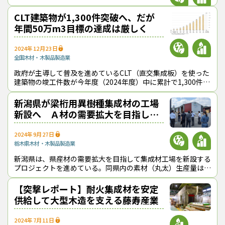
し、オンライン配信も行う。同県が需要拡大を目指しているス
ギ・ヒノキ等を活かした梁桁用異樹
CLT建築物が1,300件突破へ、だが
年間50万m3目標の達成は厳しく
2024年12月23日
全国
木材・木製品製造業
政府が主導して普及を進めているCLT（直交集成板）を使った
建築物の竣工件数が今年度（2024年度）中に累計で1,300件を
突破する見通しとなった。CLT活用促進に関する関係省庁連絡
会議が11月29日
新潟県が梁桁用異樹種集成材の工場
新設へ Ａ材の需要拡大を目指し検
討作業本格化
2024年9月27日
栃木県
木材・木製品製造業
新潟県は、県産材の需要拡大を目指して集成材工場を新設する
プロジェクトを進めている。同県内の素材（丸太）生産量は増
加基調にあるが、住宅用のＡ材を有効利用する工場が県内には
少なく、県外からの製材品等で需要
【突撃レポート】耐火集成材を安定
供給して大型木造を支える藤寿産業
2024年7月11日