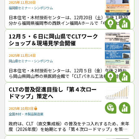
2025年11月20日
福岡県
セミナー・シンポジウム
日本住宅・木材技術センターは、12月20日（土）午後１時30
分から福岡県福岡市の西鉄イン福岡Aホールで「中規模ビル木
造標準モデルワークショップ」を開催し、芝浦工業大学建築学
部の山代悟教授による講義の
12月５・６日に岡山県でCLTワーク
ショップ＆現場見学会開催
2025年11月14日
岡山県
セミナー・シンポジウム
日本住宅・木材技術センターは、12月５日（金）午後２時か
ら岡山県岡山市の県医師会館で「CLTパネル工法標準設計モデ
ルワークショップ」を開き、追手門学院大学准教授の青島啓太
氏が同パネル工法による４・５
CLTの普及促進目指し「第４次ロー
ドマップ」策定へ
2025年10月3日
全国
木材・木製品製造業
政府は、CLT（直交集成板）の普及をテコ入れするため、来年
度（2026年度）を始期とする「第４次ロードマップ」を策定
する。９月29日に開いた関係省庁連絡会議で、今年度（2025