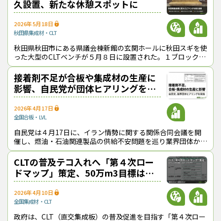
久設置、新たな休憩スポットに
2026年5月18日
秋田県
集成材・CLT
秋田県秋田市にある県議会棟新館の玄関ホールに秋田スギを使
った大型のCLTベンチが５月８日に設置された。１ブロック30
～50kgの部材を計24個連結し、長さ3.6ｍ、高さ1.4ｍに及ぶ
巨大なベンチに仕
接着剤不足が合板や集成材の生産に
影響、自民党が団体ヒアリングを行
う
2026年4月17日
全国
合板・LVL
自民党は４月17日に、イラン情勢に関する関係合同会議を開
催し、燃油・石油関連製品の供給不安問題を巡り業界団体から
ヒアリングを行った。 林業・木材産業界からは日本林業協会
の島田泰助会長が出席して
CLTの普及テコ入れへ「第４次ロー
ドマップ」策定、50万m3目標は変
えず
2026年4月10日
全国
集成材・CLT
政府は、CLT（直交集成板）の普及促進を目指す「第４次ロー