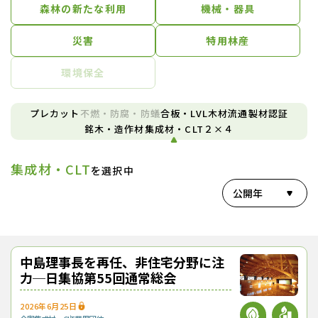
森林の新たな利用
機械・器具
災害
特用林産
環境保全
プレカット
不燃・防腐・防蟻
合板・LVL
木材流通
製材
認証
銘木・造作材
集成材・CLT
２×４
集成材・CLT
を選択中
公開年
中島理事長を再任、非住宅分野に注
力─日集協第55回通常総会
2026年6月25日