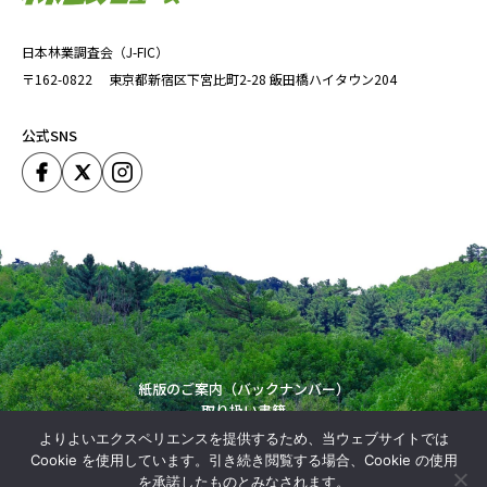
日本林業調査会（J-FIC）
〒162-0822
東京都新宿区下宮比町2-28
飯田橋ハイタウン204
公式SNS
紙版のご案内（バックナンバー）
取り扱い書籍
運営会社
よりよいエクスペリエンスを提供するため、当ウェブサイトでは
Copyright (C) Japan Forestry Investigation Committie. All Rights Reserved.
Cookie を使用しています。引き続き閲覧する場合、Cookie の使用
を承諾したものとみなされます。