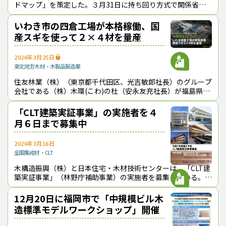
ドマップ」を策定した。３月31日に持ち回り方式で関係省庁
連絡会議を開き、決定した。 CLTの普及に向けたロードマップ
は、2014年に初
いわき市の四倉工場が本格稼働、国
産スギを使って２×４材を量産
2026年3月25日
東北地方
木材・木製品製造業
住友林業（株）（東京都千代田区、光吉敏郎社長）のグループ
会社である（株）木環(こわ)の杜（安永友充社長）が福島県い
わき市に新設した四倉工場*1*2*3で３月24日に開業式が行わ
れ、最新鋭の国産材加工
「CLT建築実証事業」の実施者を４
月６日まで募集中
2026年3月16日
全国
集成材・CLT
木構造振興（株）と日本住宅・木材技術センターは、「CLT建
築実証事業」（林野庁補助事業）の実施者を募集している。
CLTを使った建築物の設計・建築などでモデルとなる取り組み
を選定し、建築費等の３/10
12月20日に福岡市で「中規模ビル木
造標準モデルワークショップ」開催