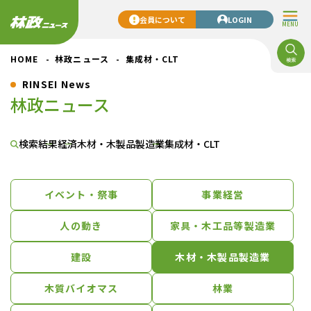
会員について
LOGIN
MENU
HOME
林政ニュース
集成材・CLT
RINSEI News
林政ニュース
検索結果
経済
木材・木製品製造業
集成材・CLT
イベント・祭事
事業経営
人の動き
家具・木工品等製造業
建設
木材・木製品製造業
木質バイオマス
林業