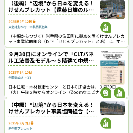
年度）末までに新「ロー
（後編）“辺境”から日本を変える！
けせんプレカット【遠藤日雄のルポ
＆対論】
2025年9月12日
東北地方
木材・木製品製造業
（中編からつづく）岩手県の住田町に拠点を置くけせんプレカ
ット事業協同組合（以下「けせんプレカット」と略）は、すで
に全国屈指の国産材工場となっているが、代表理事の泉田十太
郎氏はさらに先を見据えた事業戦略
９月30日にオンラインで「CLTパネ
ル工法普及モデル～５階建て中規模
オフィス～セミナー」
2025年9月10日
全国
集成材・CLT
日本住宅・木材技術センターと日本CLT協会は、９月30日
（火）午後２時からオンライン（Zoomウェビナー）で「CLT
パネル工法普及モデル～５階建て中規模オフィス～セミナー」
を開催する。追手門学院大学
（中編）“辺境”から日本を変える！
けせんプレカット事業協同組合【遠
藤日雄のルポ＆対論】
2025年9月2日
岩手県
プレカット