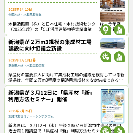
2025年6月10日
全国
木材・木製品製造業
木構造振興（株）と日本住宅・木材技術センターは、今年度
（2025年度）の「CLT活用建築物等実証事業」（林野庁補助
事業）の実施者を募集している。CLTを使った建築物の設計・
建築などでモデルとなる取り
新潟県が２万m3規模の集成材工場
建設に向け協議会新設
2025年3月18日
新潟県
木材・木製品製造業
県産材の需要拡大に向けて集成材工場の建設を検討している新
潟県は、年間２万m3程度の構造用集成材を安定供給できる生
産体制を構築するため、県内外の関係者が横断的に参加する協
議会を来年度（2025年度）に
新潟県が３月12日に「県産材『新』
利用方法セミナー」開催
2025年2月26日
北陸地方
セミナー・シンポジウム
新潟県は、３月12日（水）午後２時から新潟市中央区の県自
治会館１階講堂で「県産材『新』利用方法セミナー」を開催