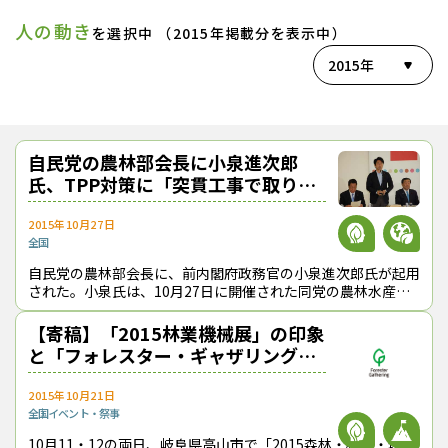
人の動き
を選択中 （2015年掲載分を表示中）
2015年
自民党の農林部会長に小泉進次郎
氏、TPP対策に「突貫工事で取り組
む」
2015年10月27日
全国
自民党の農林部会長に、前内閣府政務官の小泉進次郎氏が起用
された。小泉氏は、10月27日に開催された同党の農林水産戦
略調査会と農林部会の合同会議に部会長として初めて出席し、
TPP対策に「突貫工事で取り
【寄稿】「2015林業機械展」の印象
と「フォレスター・ギャザリング」
初開催の狙い
2015年10月21日
全国
イベント・祭事
10月11・12の両日、岐阜県高山市で「2015森林・林業・環境