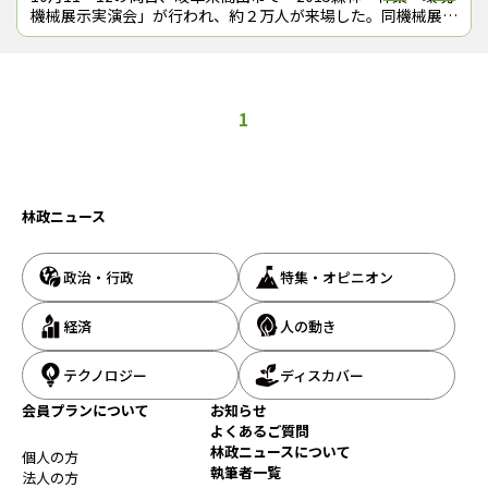
機械展示実演会」が行われ、約２万人が来場した。同機械展に
参加し、自主企画イベント「フォレスター・ギャザリング」を
初開催した相川高信氏（三
1
林政ニュース
政治・行政
特集・オピニオン
経済
人の動き
テクノロジー
ディスカバー
会員プランについて
お知らせ
よくあるご質問
林政ニュースについて
個人の方
執筆者一覧
法人の方