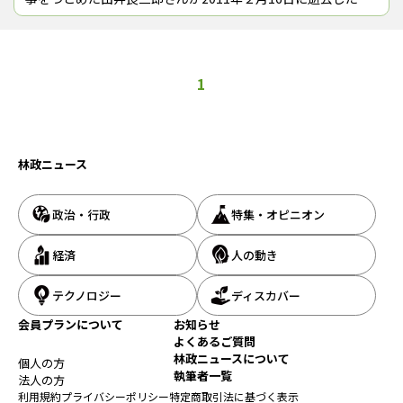
87歳。告別式は18日午前11時から、新潟県長岡市今朝白2-9-
16のVIPシティ
1
林政ニュース
政治・行政
特集・オピニオン
経済
人の動き
テクノロジー
ディスカバー
会員プランについて
お知らせ
よくあるご質問
林政ニュースについて
個人の方
執筆者一覧
法人の方
利用規約
プライバシーポリシー
特定商取引法に基づく表示