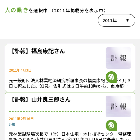
人の動き
を選択中 （2011年掲載分を表示中）
2011年
【訃報】福島康記さん
2011年4月3日
元一般財団法人林業経済研究所理事長の福島康記さんが４月３
日に死去した。81歳。告別式は５日午前10時から、東京都杉
並区和泉2-8-6の公益社明大前会館（☎03-5355-3801）で執
【訃報】山井良三郎さん
2011年2月16日
訃報
元林業試験場次長で（財）日本住宅・木材技術センター常務理
事をつとめた山井良三郎さんが2011年２月16日に逝去した。