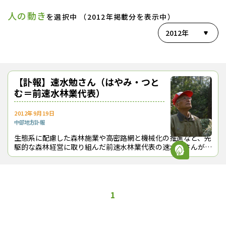
人の動き
を選択中 （2012年掲載分を表示中）
2012年
【訃報】速水勉さん（はやみ・つと
む＝前速水林業代表）
2012年9月19日
中部地方
訃報
生態系に配慮した森林施業や高密路網と機械化の推進など、先
駆的な森林経営に取り組んだ前速水林業代表の速水勉さんが
2012年９月19日に心不全のため死去した。93歳。葬儀・告別
式は９月21日に三重県紀北
1