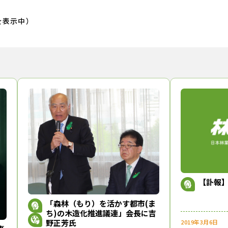
を表示中）
【訃報
「森林（もり）を活かす都市(ま
ち)の木造化推進議連」会長に吉
野正芳氏
2019年3月6日