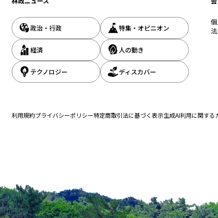
林政ニュース
会
個
政治・行政
特集・オピニオン
法
経済
人の動き
テクノロジー
ディスカバー
利用規約
プライバシーポリシー
特定商取引法に基づく表示
生成AI利用に関する