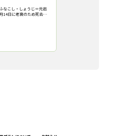
ふなこし・しょうじ＝元岩
月14日に老衰のため死去。
等農林学校から京都大学農林
だ後、岩手大学の教授（林
して存在感を放ち、「岩大