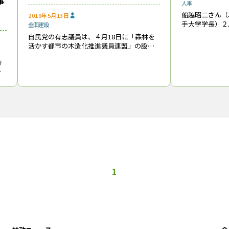
事
人事
船越昭二さん（
2019年5月13日
手大学学長）２
全国
建設
93歳。盛岡高
自民党の有志議員は、４月18日に「森林を
経済学科に進ん
活かす都市の木造化推進議員連盟」の設立
政学研究室）と
総会を開催した。会長に吉野正芳氏、幹事
に船
行
長に金子恭之氏、事務局長に小島敏文氏が
発
選任され、規約などを定めて本格的な活動
をスタ
1