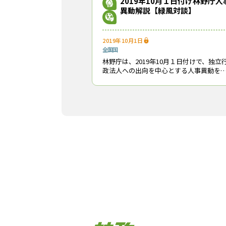
2019年10月１日付け林野庁人
異動解説【緑風対談】
2019年10月1日
全国
国
林野庁は、2019年10月１日付けで、独立
政法人への出向を中心とする人事異動を
令しました。その中で、目立つ人物と
は？ 「緑」と「風」が切り込みます。