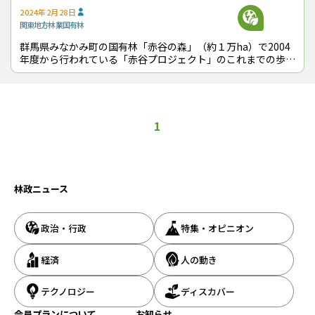
2024年2月28日
関東地方
林業
国有林
群馬県みなかみ町の国有林「赤谷の森」（約１万ha）で2004
年度から行われている「赤谷プロジェクト」のこれまでの歩み
を総括する「20周年記念報告会」が２月３日に同町カルチャ
ーセンターで開催され、約1
1
林政ニュース
政治・行政
特集・オピニオン
経済
人の動き
テクノロジー
ディスカバー
会員プランについて
お知らせ