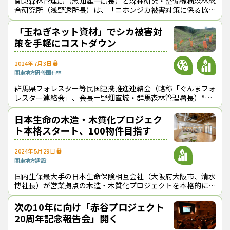
関東森林管理局（志知雄一局長）と森林研究・整備機構森林総
合研究所（浅野透所長）は、「ニホンジカ被害対策に係る協定
書」を６月12日に更新した。両者は、2013年７月に同協定を
締結して以降、富士山山麓の
「玉ねぎネット資材」でシカ被害対
策を手軽にコストダウン
2024年7月3日
関東地方
研修
国有林
群馬県フォレスター等民国連携推進連絡会（略称「ぐんまフォ
レスター連絡会」、会長＝野畑直城・群馬森林管理署長）*1
は、「玉ねぎネット資材」を活用したシカ被害対策をテーマに
した今年度（2024年度）の技
日本生命の木造・木質化プロジェク
ト本格スタート、100物件目指す
2024年5月29日
関東地方
建設
国内生保最大手の日本生命保険相互会社（大阪府大阪市、清水
博社長）が営業拠点の木造・木質化プロジェクトを本格的にス
タートさせている。 同社は、昨年（2023年）10月17日に農林
水産省及び環境省
次の10年に向け「赤谷プロジェクト
20周年記念報告会」開く