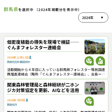
群馬県
を選択中 （2024年掲載分を表示中）
2024年
低密度植栽の得失を現場で検証──
ぐんまフォレスター連絡会
2024年11月12日
関東地方
林業
国有林
活動開始から４年目に入っている群馬県フォレスター等民国連
携推進連絡会（略称「ぐんまフォレスター連絡会」、会長＝野
畑直城・群馬森林管理署長）は、10月25日に同県昭和村で
「低コスト林業」をテーマにした
関東森林管理局と森林総研が二ホン
ジカ対策協定を更新、AIなどを活用
2024年7月9日
関東地方