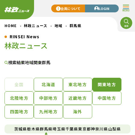
会員について
LOGIN
MENU
HOME
林政ニュース
地域
群馬県
RINSEI News
林政ニュース
検索結果
地域
関東
群馬
全国
北海道
東北地方
関東地方
北陸地方
中部地方
近畿地方
中国地方
四国地方
九州地方
海外
茨城県
栃木県
群馬県
埼玉県
千葉県
東京都
神奈川県
山梨県