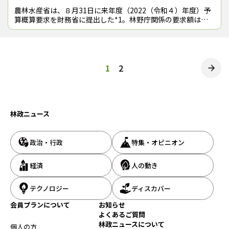
農林水産省は、８月31日に来年度（2022（令和４）年度）予
算概算要求を財務省に提出した*1。林野庁関係の要求額は対
前年度当初予算比で14.1％増の3,461億8,500万円。予算額ア
ップのカギを握
投
1
2
稿
の
林政ニュース
ペ
ー
政治・行政
特集・オピニオン
ジ
送
経済
人の動き
り
テクノロジー
ディスカバー
会員プランについて
お知らせ
よくあるご質問
林政ニュースについて
個人の方