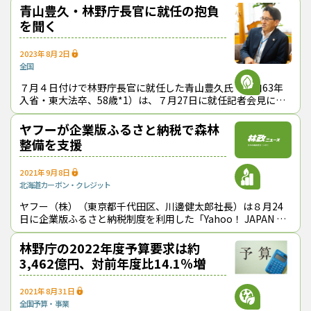
は、中小零細規模の事業者が圧倒的多
青山豊久・林野庁長官に就任の抱負
を聞く
2023年8月2日
全国
７月４日付けで林野庁長官に就任した青山豊久氏（昭和63年
入省・東大法卒、58歳*1）は、７月27日に就任記者会見に応
じ、当面する課題や対応方針などについて持論を語った。
ヤフーが企業版ふるさと納税で森林
整備を支援
2021年9月8日
北海道
カーボン・クレジット
ヤフー（株）（東京都千代田区、川邊健太郎社長）は８月24
日に企業版ふるさと納税制度を利用した「Yahoo！ JAPAN 地
域カーボンニュートラル促進プロジェクト」を発表し、第１弾
として８自治体に約２
林野庁の2022年度予算要求は約
3,462億円、対前年度比14.1％増
2021年8月31日
全国
予算・事業