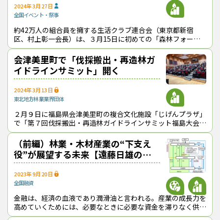
2024年3月27日
全国
イベント・祭事
約42万人の組合員を擁する生活クラブ連合会（東京都新宿
区、村上彰一会長）は、３月15日に初めての「森林フォーラ
ム」を東京都内で開催し、オンラインを含めて約200人が参加
した。 同連合会は、21
会津美里町で「伐採搬出・再造林ガ
イドラインサミット」開く
2024年3月13日
東北地方
林業
業界団体
２月９日に福島県会津美里町の複合文化施設「じげんプラザ」
で「第７回伐採搬出・再造林ガイドラインサミット福島大会」
が開催された。 同サミットは、2017年に宮崎県で初めて行わ
れて以降、全国各地で
（前編）林業・木材産業の“下支え
役”が展望する未来【遠藤日雄のル
ポ＆対論】
2023年9月20日
全国
融資
金融は、経済の血液であり潤滑油と言われる。産業の成長力を
高めていくためには、必要なときに必要な資金を滞りなく供給
していくことが欠かせない。とくに、林業・木材産業の場合