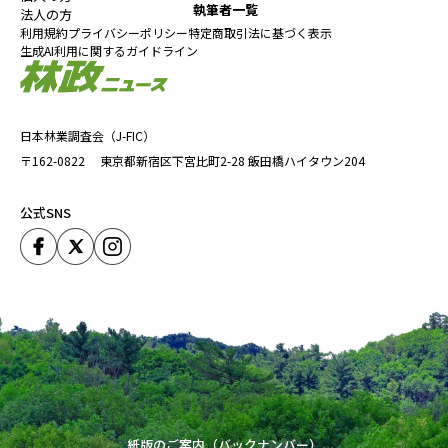
執筆者一覧
法人の方
利用規約
プライバシーポリシー
特定商取引法に基づく表示
生成AI利用に関するガイドライン
日本林業調査会（J-FIC）
〒162-0822
東京都新宿区下宮比町2-28
飯田橋ハイタウン204
公式SNS
紙版のご案内（バックナンバー）