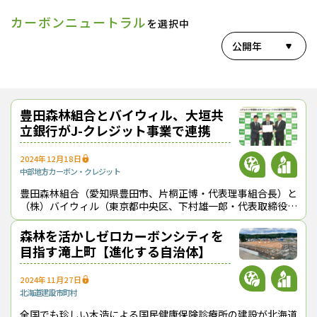
カーボンニュートラル
を選択中
公開年
豊田森林組合とバイウィル、大垣共
立銀行がJ-クレジット事業で連携
2024年12月18日
中部地方
カーボン・クレジット
豊田森林組合（愛知県豊田市、片桐正博・代表理事組合長）と
（株）バイウィル（東京都中央区、下村雄一郎・代表取締役社
長）及び（株）大垣共立銀行（岐阜県大垣市、林敬治・取締役
頭取）は、「J-クレジットを活
森林を活かしゼロカーボンシティを
目指す滝上町【進化する自治体】
2024年11月27日
北海道
建設
市町村
全国でも珍しい木造による国民健康保険診療所の建設が北海道