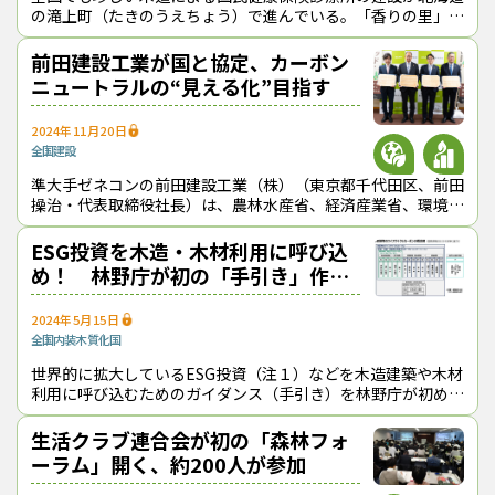
の滝上町（たきのうえちょう）で進んでいる。「香りの里」と
呼ばれる同町は、春になれば日本最大級の芝ざくらが咲き、季
節が移ろえば日本一の生産量を誇る
前田建設工業が国と協定、カーボン
ニュートラルの“見える化”目指す
2024年11月20日
全国
建設
準大手ゼネコンの前田建設工業（株）（東京都千代田区、前田
操治・代表取締役社長）は、農林水産省、経済産業省、環境省
との間で「建築物木材利用促進協定」を11月12日に締結し
た。民間企業等と国が同協定を結
ESG投資を木造・木材利用に呼び込
め！ 林野庁が初の「手引き」作
成、普及図る
2024年5月15日
全国
内装木質化
国
世界的に拡大しているESG投資（注１）などを木造建築や木材
利用に呼び込むためのガイダンス（手引き）を林野庁が初めて
つくった。木材製品の炭素貯蔵量や建築物のライフサイクル全
体を通じた温室効果ガス削減量
生活クラブ連合会が初の「森林フォ
ーラム」開く、約200人が参加