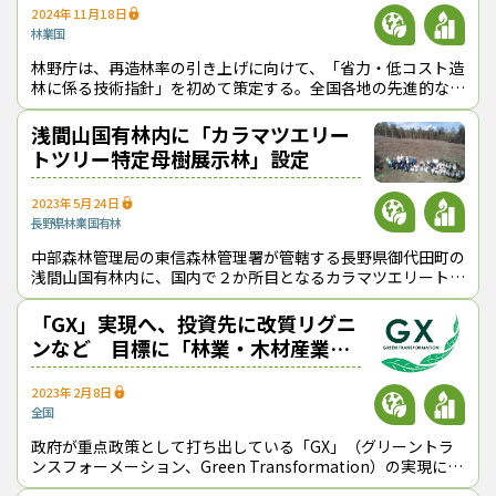
2024年11月18日
林業
国
林野庁は、再造林率の引き上げに向けて、「省力・低コスト造
林に係る技術指針」を初めて策定する。全国各地の先進的な取
り組みなどを集約して、今年度（2024年度）末までに技術的
な指針として標準化し、解説書も
浅間山国有林内に「カラマツエリー
トツリー特定母樹展示林」設定
2023年5月24日
長野県
林業
国有林
中部森林管理局の東信森林管理署が管轄する長野県御代田町の
浅間山国有林内に、国内で２か所目となるカラマツエリートツ
リー特定母樹の展示林が設定された。 エリートツリーは、第
１世代の精英樹（成長や形
「GX」実現へ、投資先に改質リグニ
ンなど 目標に「林業・木材産業の
グリーン成長」
2023年2月8日
全国
政府が重点政策として打ち出している「GX」（グリーントラ
ンスフォーメーション、Green Transformation）の実現に向
けて、改質リグニンなど木質系新素材の利用や都市（まち）の