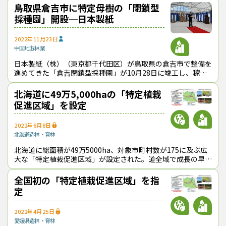
木造化などを
鳥取県倉吉市に特定母樹の「閉鎖型
採種園」開設─日本製紙
2022年11月23日
中国地方
林業
日本製紙（株）（東京都千代田区）が鳥取県の倉吉市で整備を
進めてきた「倉吉閉鎖型採種園」が10月28日に竣工し、稼働
を始めた。 同採種園では、成長に優れ二酸化炭素（CO2）吸
収能力の高いエリート
北海道に49万5,000haの「特定植栽
促進区域」を設定
2022年6月8日
北海道
造林・育林
北海道に総面積が49万5000ha、対象市町村数が175に及ぶ広
大な「特定植栽促進区域」が設定された。道全域で成長の早い
「特定苗木」の「クリーンラーチ」を植栽し、主伐・再造林を
推進する広域的な取り組
全国初の「特定植栽促進区域」を指
定
2022年4月25日
愛媛県
造林・育林