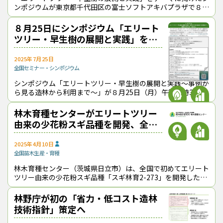
ンポジウムが東京都千代田区の富士ソフトアキバプラザで８月
25日に開催された。早生樹の可能性を考える全国規模のシン
ポジウムが行われたのは、2019
８月25日にシンポジウム「エリート
ツリー・早生樹の展開と実践」を開
催
2025年7月25日
全国
セミナー・シンポジウム
シンポジウム「エリートツリー・早生樹の展開と実践～事例か
ら見る造林から利用まで～」が８月25日（月）午後０時30分
から東京都千代田区の富士ソフトアキバプラザ５階で開催され
る。2019年３月に実施した
林木育種センターがエリートツリー
由来の少花粉スギ品種を開発、全国
初
2025年4月10日
全国
苗木生産・育種
林木育種センター（茨城県日立市）は、全国で初めてエリート
ツリー由来の少花粉スギ品種「スギ林育2-273」を開発したと
３月27日に発表した。 「スギ林育2-273」は、関東育種基
本区から選抜
林野庁が初の「省力・低コスト造林
技術指針」策定へ