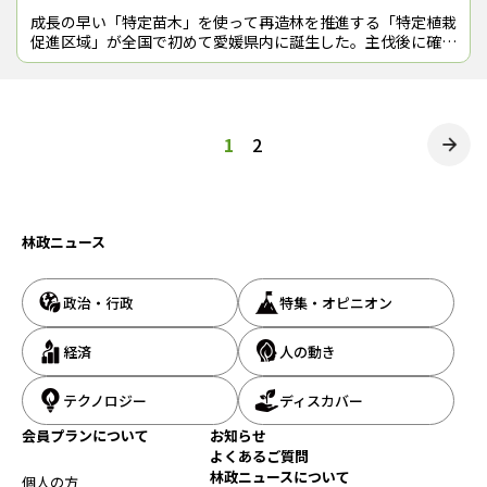
成長の早い「特定苗木」を使って再造林を推進する「特定植栽
促進区域」が全国で初めて愛媛県内に誕生した。主伐後に確実
な植林を行って人工林の“若返り”を図るモデル区域になる。
愛媛県内の約５万haで
投
1
2
稿
の
林政ニュース
ペ
ー
政治・行政
特集・オピニオン
ジ
送
経済
人の動き
り
テクノロジー
ディスカバー
会員プランについて
お知らせ
よくあるご質問
林政ニュースについて
個人の方