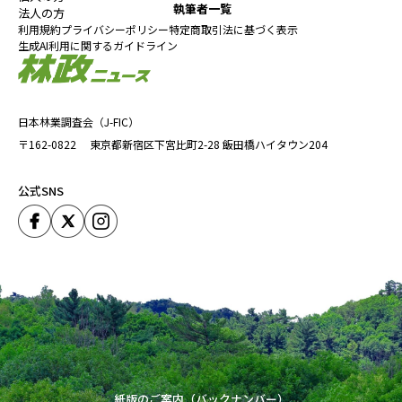
執筆者一覧
法人の方
利用規約
プライバシーポリシー
特定商取引法に基づく表示
生成AI利用に関するガイドライン
日本林業調査会（J-FIC）
〒162-0822
東京都新宿区下宮比町2-28
飯田橋ハイタウン204
公式SNS
紙版のご案内（バックナンバー）