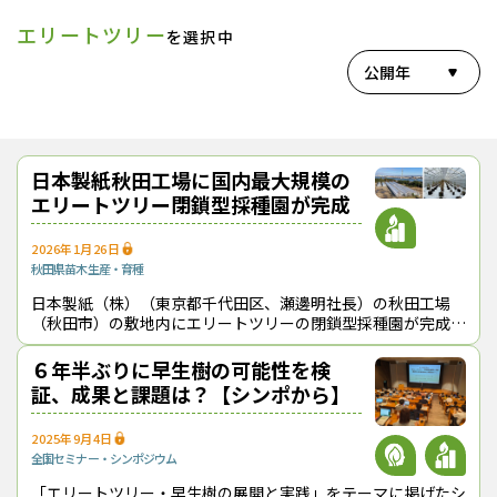
エリートツリー
を選択中
公開年
日本製紙秋田工場に国内最大規模の
エリートツリー閉鎖型採種園が完成
2026年1月26日
秋田県
苗木生産・育種
日本製紙（株）（東京都千代田区、瀬邊明社長）の秋田工場
（秋田市）の敷地内にエリートツリーの閉鎖型採種園が完成し
た（１月19日に発表）。苗木換算で年間160万本分の種子生産
能力があり、国内最大規模とな
６年半ぶりに早生樹の可能性を検
証、成果と課題は？【シンポから】
2025年9月4日
全国
セミナー・シンポジウム
「エリートツリー・早生樹の展開と実践」をテーマに掲げたシ