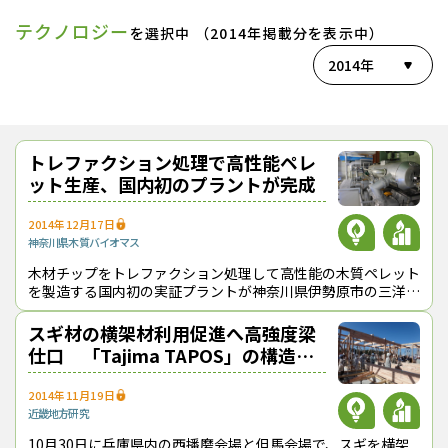
テクノロジー
を選択中 （2014年掲載分を表示中）
2014年
トレファクション処理で高性能ペレ
ット生産、国内初のプラントが完成
2014年12月17日
神奈川県
木質バイオマス
木材チップをトレファクション処理して高性能の木質ペレット
を製造する国内初の実証プラントが神奈川県伊勢原市の三洋機
械工業（株）内に完成した。 トレファクションとは「焙煎」
の意味で、木材チップに熱
スギ材の横架材利用促進へ高強度梁
仕口 「Tajima TAPOS」の構造見
学会を開催
2014年11月19日
近畿地方
研究
10月30日に兵庫県内の西播磨会場と但馬会場で、スギを横架