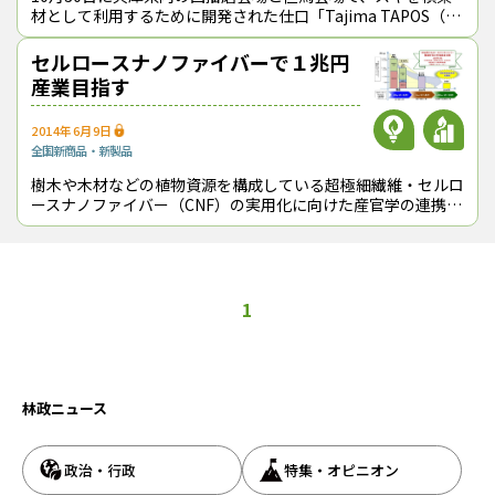
材として利用するために開発された仕口「Tajima TAPOS（但
馬テイボス）」を使った木造施設の構造見学会が開催された。
「Taji
セルロースナノファイバーで１兆円
産業目指す
2014年6月9日
全国
新商品・新製品
樹木や木材などの植物資源を構成している超極細繊維・セルロ
ースナノファイバー（CNF）の実用化に向けた産官学の連携プ
ロジェクトが動き出した。 2030年までに１兆円規模の新市場
を創出することを目
1
林政ニュース
政治・行政
特集・オピニオン