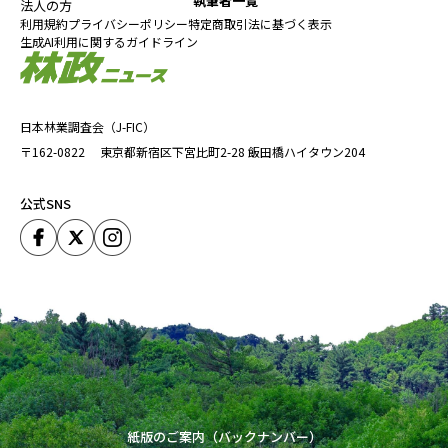
執筆者一覧
法人の方
（トップ画像＝スギのリグニンを内外装材に使った世界初の自動車）
利用規約
プライバシーポリシー
特定商取引法に基づく表示
生成AI利用に関するガイドライン
GFRP
SIPリグニン
VOC
ガラス繊維強化プラスチック
ポリエチレングリコール
リグニン
光岡自動車
宮城化成
山田竜彦
改質リグニン
森林総合研究所
沢田治雄
日本林業調査会（J-FIC）
『林政ニュース』編集部
〒162-0822
東京都新宿区下宮比町2-28
飯田橋ハイタウン204
おかげさまで、1994年の創刊から32年目に
入りました！ これからも皆様の手となり足
公式SNS
となり、最新の耳寄り情報をお届けしてまい
ります。
この記事をシェアする
紙版のご案内（バックナンバー）