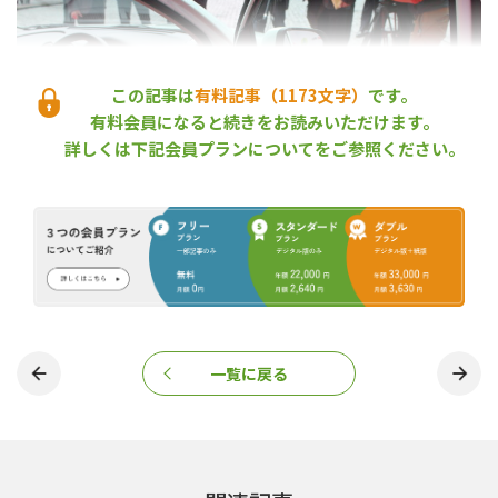
この記事は
有料記事（1173文字）
です。
有料会員になると続きをお読みいただけます。
詳しくは下記会員プランについてをご参照ください。
スギ改質リグニンを自動車の内装部品に使用
この自動車は、SIPリグニンの中核機関である森林総研と産業技術
一覧に戻る
総合研究所に素材メーカーの（株）宮城化成（宮城県栗原市）と
（株）光岡自動車（富山市）が加わってつくられた。スギ由来の
改質リグニンを樹脂成分に用いたGFRP（ガラス繊維強化プラスチ
ック）を開発し、これをボンネット、ドアトリム、アームレス
ト、スピーカーボックスに加工して実車に取り付けた。改質リグ
ニンを用いたGFRPは、従来のGFRPよりも寸法安定性が高く、