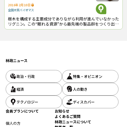
2016年2月10日
全国
木質バイオマス
樹木を構成する主要成分でありながら利用が進んでいなかった
リグニン。この“眠れる資源”から最先端の製品群をつくり出
し、新たな産業を起こそうという大がかりなプロジェクトがス
タートしている。原料には国内の森
「SIPリグニン」プロジェクトについて記者発表をする沢田治雄・森林総研理
事長（10月23日）
林政ニュース
問題は、国の手厚い支援が切れる来年度からの対応だ。SIPリグニ
ン代表の山田竜彦・森林総研新素材研究拠点長はシンポジウムの
中で、新たに「地域リグニン資源開発ネットワーク」を立ち上げ
政治・行政
特集・オピニオン
る考えを明らかにした。2020年度末までは会費を無料とし、企業
や自治体など幅広く参加者を募るという。 「改質リグニン」の実
経済
人の動き
用化にあたって“壁”となっているのは、安定供給とコストダウン。
まだ、製造拠点は森林総研のベンチプラントしかないのが実状
テクノロジー
ディスカバー
だ。立ちはだかる“壁”を新設するリグニンネットワークで打破す
ることができるのか。最大のテーマである「社会実装」を達成す
会員プランについて
お知らせ
るために、リグニンプロジェクトはいよいよ正念場を迎えること
よくあるご質問
になる。
林政ニュースについて
個人の方
（2018年10月23日取材）