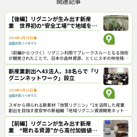
関連記事
VOC（揮発性有機物）の発生量が少ないなど、性能・環境面で優位
性がある。
【後編】リグニンが生み出す新産
【
解説】５年計画終了で問われるリグニンネットワークの
業 世界初の“安全工場”で地域を創
実力
生
2016年2月24日
５年前に国家的プロジェクトとしてスタートしたSIPリグニンが最
全国
木質バイオマス
終年度を迎えている。樹木の主要成分でありながら利用が進んでい
（前編からつづく）リグニン利用でブレークスルーとなる技術
なかった眠れる資源・リグニンを、ポリエチレングリコール
が開発されたことで、日本の森林資源、とくにスギの林地残材
（PEG）を使って効率的に取り出し、「改質リグニン」として高
に新たな価値が生まれようとしている。
付加価値製品に利用できる道を開いた意義は大きい。このほど披
新産業創出へ43法人、38名らで「リ
露された“スギリグニン自動車”だけでなく、すでにガスケットや
グニンネットワーク」設立
ハイブリッド膜など様々な試作品ができており、新市場創出効果
は2,000億円規模になるとも試算されている。
2019年5月15日
全国
木質バイオマス
スギから得られる新素材「改質リグニン」*1を活用した産業
創出を目指す産官学の新組織「地域リグニン資源開発ネットワ
ーク（通称「リグニンネットワーク」）が発足した。４月16
日に東京都内で同ネットワークの
【前編】リグニンが生み出す新産
業 “眠れる資源”から高付加価値製
品を開発