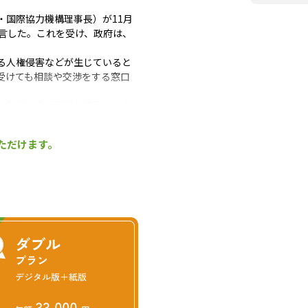
国際協力機構理事長）が11月
言した。これを受け、政府は、
る人権侵害などが生じていると
受けても相談や交渉をする窓口
３年間の育成期間終了後、一定
「特定技能２号」の試験に合格
な日本語能力などがあれば認め
ただけます。
いては、全国森林組合連合会が
の在留期間を現行の１年間（技
技能実習の適正な実施及び技能実
移行対象職種に追加認定され
ことが基本路線となるが、技能
っている。