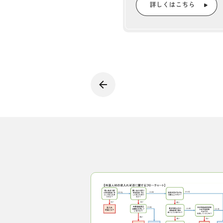
全国木材組合連合会
技能実習制度
『林政
おかげさ
耳寄り情