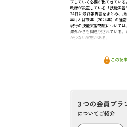
プしていく必要が出てきている
政府が設置している「技能実習
24日に最終報告書をまとめ、
早ければ来年（2024年）の
現行の技能実習制度については
海外からも問題視されている。
が少ない実態がある。
こうした問題を解決するために
の技能と日本語能力が認められ
すれば、家族を帯同しての長期
この記
るなどの改善を図る。
「木材加工」は技能実習２
林業・木材産業における外国人
事務局をつとめる一般社団法人
能実習１号）から３年間（同２
木材産業に関しては、全国木材
習生の保護に関する法律施行規
た。これにより、製材業などで
今後も信頼性の高い技能検定制
実習制度が抱える問題点には十