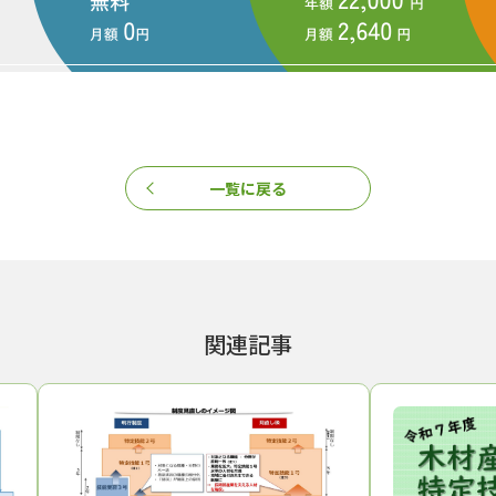
木材加工職種・機械製材作業
林業技能向上センター
特定技能１号
特定技能２号
田中明
ニュース』編集部
一覧に戻る
まで、1994年の創刊から32年目に入りました！ これからも皆様の
報をお届けしてまいります。
関連記事
この記事をシェアする