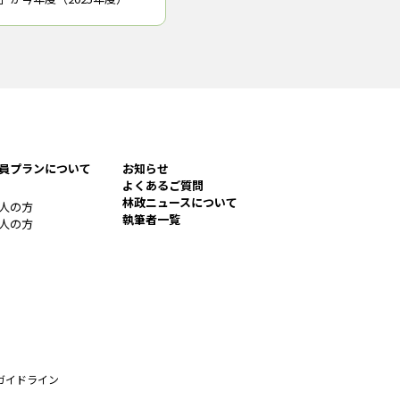
段階に入る。同制度の資格
験の日程などが決定・公表
材産業に関しては、国内各
員プランについて
お知らせ
よくあるご質問
林政ニュースについて
人の方
執筆者一覧
人の方
ガイドライン