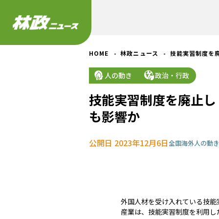
HOME
林政ニュース
技能実習制度を
人の動き
政治・行政
技能実習制度を廃止し
も影響か
公開日 2023年12月6日
全国
海外
人の動
外国人材を受け入れている技能
産業は、技能実習制度を利用し