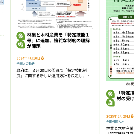
林業と木材産業を「特定技能１
号」に追加、複雑な制度の理解
が課題
・
2024年4月10日
る
全国
人の動き
政府は、３月29日の閣議で「特定技能制
度」に関する新しい運用方針を決定し、林
業、木材産業、自動車運送業、鉄道の４分
野を「特定技能１号」に追加した*1*2。併
せて、今年度（2024年度）から５年間で外
「特定
材の受
2025年5月26日
全国
外国人材
林業と木材産業
「特定技能制度