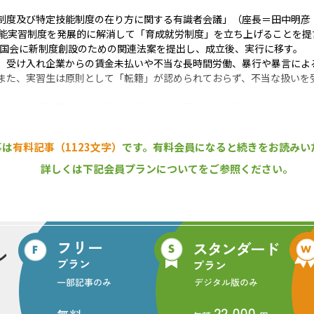
。
制度及び特定技能制度の在り方に関する有識者会議」（座長＝田中明彦・
技能実習制度を発展的に解消して「育成就労制度」を立ち上げることを提
通常国会に新制度創設のための関連法案を提出し、成立後、実行に移す。
、受け入れ企業からの賃金未払いや不当な長時間労働、暴行や暴言によ
また、実習生は原則として「転籍」が認められておらず、不当な扱いを
創設する新制度では、未熟練労働者として受け入れた外国人を対象に、
れば「特定技能１号」に移行して最長５年間働けるようにする。また、
滞在も可能とする。「転籍」についても、就労から１年を超え、初歩的
事は
有料記事（1123文字）
です。
有料会員になると続きをお読みい
号へ移行、在留期間が３年に延びる
詳しくは下記会員プランについてをご参照ください。
材の“受け皿”づくりは、中央団体が主導して進められている。林業につ
林業技能向上センターが国家資格の技能検定制度を創設して、外国人材
号）に延ばすことを目指している。
組合連合会が体制整備を進めてきた結果、10月31日付けで「外国人の
則」が改正され、「木材加工職種・機械製材作業」が技能実習２号への
外国人実習生を３年間受け入れることが可能になった。
度を柱にして、外国人材を含めた「人づくり」の仕組みを整備していく
分留意し、新制度にも対応できる柔軟なスタンスが求められる状況にな