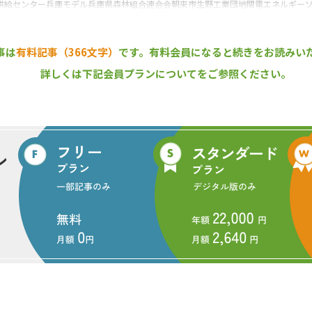
供給センター
兵庫モデル
兵庫県森林組合連合会
朝来市
生野工業団地
関電エネルギー
事は
有料記事（366文字）
です。
有料会員になると続きをお読みい
詳しくは下記会員プランについてをご参照ください。
ニュース』編集部
まで、1994年の創刊から32年目に入りました！ これからも皆様の
報をお届けしてまいります。
この記事をシェアする