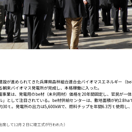
建設が進められてきた兵庫県森林組合連合会バイオマスエネルギー（b
る朝来バイオマス発電所が完成し、本格稼働に入った。
電事業は、発電用のbe材（未利用材）価格を20年間固定し、官民が一
」として注目されている。be材供給センターは、敷地面積が約2.8h
0ｔ。発電所の出力は5,600kWで、燃料チップを年間6.3万ｔ使用し、
出席して12月２日に竣工式が行われた）