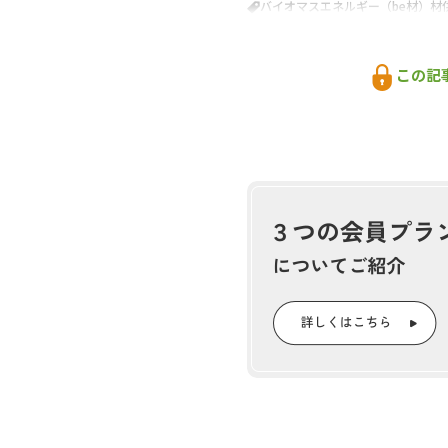
バイオマスエネルギー（be材）材
この記
『林政
おかげさ
耳寄り情