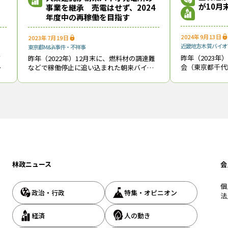
が10月
事業を継承 売電はせず、2024
年度中の再稼働を目指す
2024年9月13日
2023年7月19日
近畿地方
木質バイオ
東京都
M&A
事件・不祥事
昨年（2023
イ
昨年（2022年）12月末に、燃料材の調達難
会（東京都千代
て
などで稼働停止に追い込まれた朝来バイオ
森林組合連合会
県
マス発電所（兵庫県朝来市）*1の新たな運
26日に開いた
日
営主体として、木造賃貸住宅大手の大東建
ッ
託（株）（東京都港区、竹内啓・代表取締
林政ニュース
会
個
政治・行政
特集・オピニオン
法
経済
人の動き