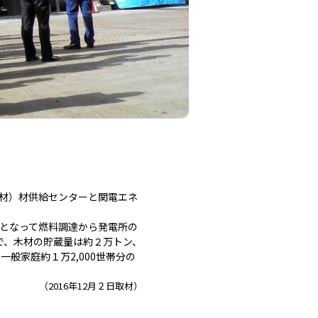
e材）材供給センターと関電エネ
体となって燃料調達から発電所の
aで、木材の貯蔵量は約２万トン、
一般家庭約１万2,000世帯分の
（2016年12月２日取材）