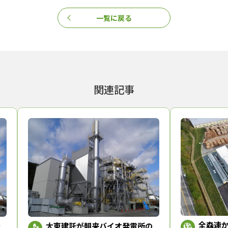
一覧に戻る
関連記事
全森連
大東建託が朝来バイオ発電所の