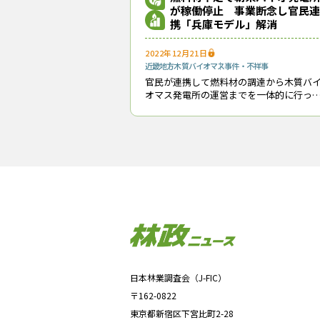
が稼働停止 事業断念し官民連
携「兵庫モデル」解消
2022年12月21日
近畿地方
木質バイオマス
事件・不祥事
官民が連携して燃料材の調達から木質バ
オマス発電所の運営までを一体的に行っ
きた「兵庫モデル」が行き詰まり、兵庫
朝来市の朝来バイオマス発電所が12月24
に稼働を停止する。昨年来のウッドショ
クな
日本林業調査会（J-FIC）
〒162-0822
東京都新宿区下宮比町2-28