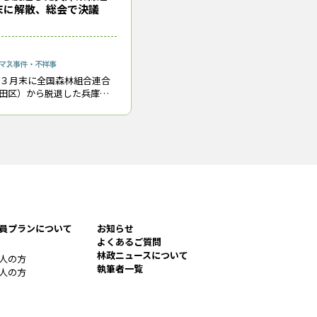
末に解散、総会で決議
マス
事件・不祥事
年）３月末に全国森林組合連合
田区）から脱退した兵庫県
（兵庫県神戸市）は、８月
通常総会で10月末に解散する
ことを決めた。 兵庫県森連は、県
員プランについて
お知らせ
よくあるご質問
林政ニュースについて
人の方
執筆者一覧
人の方