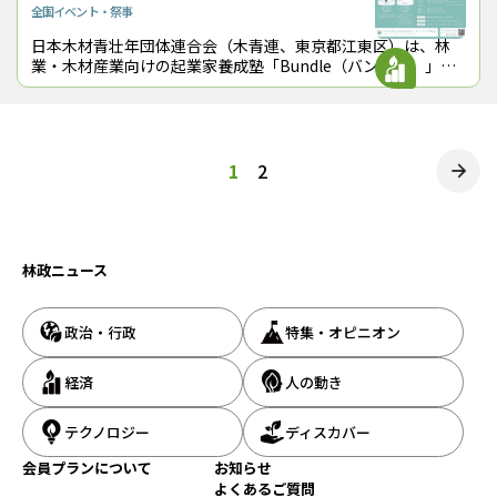
全国
イベント・祭事
日本木材青壮年団体連合会（木青連、東京都江東区）は、林
業・木材産業向けの起業家養成塾「Bundle（バンドル）」を
立ち上げ、第１期生を募集している。新規事業を計画している
人なら誰でも応募でき、参加費
投
1
2
稿
の
林政ニュース
ペ
ー
政治・行政
特集・オピニオン
ジ
送
経済
人の動き
り
テクノロジー
ディスカバー
会員プランについて
お知らせ
よくあるご質問