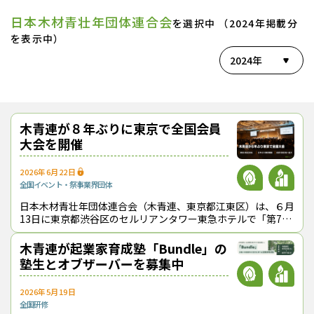
日本木材青壮年団体連合会
を選択中 （2024年掲載分
を表示中）
2024年
木青連が８年ぶりに東京で全国会員
大会を開催
2026年6月22日
全国
イベント・祭事
業界団体
日本木材青壮年団体連合会（木青連、東京都江東区）は、６月
13日に東京都渋谷区のセルリアンタワー東急ホテルで「第71
回全国会員関東大会」を開催し、全国から約600名が参加し
た。同大会が東京で開かれたの
木青連が起業家育成塾「Bundle」の
塾生とオブザーバーを募集中
2026年5月19日
全国
研修