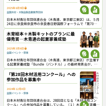
2025年6月9日
全国
木材・木製品製造業
業界団体
日本木材青壮年団体連合会（木青連、東京都江東区）は、５月
24日に奈良県奈良市の奈良春日野国際フォーラムで「第70回
全国会員関西大会」を開催し、全国から約550名が参集した。
木育絵本＋木製キットのプランに最
優秀賞─木青連の起業家養成塾
2025年3月6日
全国
イベント・祭事
日本木材青壮年団体連合会（木青連、東京都江東区）が主催す
る起業家養成塾「Bundle（バンドル）」の最終発表会が、２
月８日に東京都内で開催された。 12名の塾生が様々な事業提
案を行った結果、（
「第28回木材活用コンクール」への
参加作品を募集中
2024年12月4日
全国
イベント・祭事
日本木材青壮年団体連合会は、28回目となる「木材活用コン
クール」への参加作品を募集している。（１）木造及び混構造