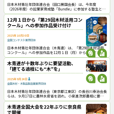
日本木材青壮年団体連合会（田口房国会長）は、今年度
（2026年度）の起業家育成塾「Bundle」に参加する塾生とオ
ブザーバーを募集している。林業・木材産業界の次世代を担え
る人材を育成するため、全６回
12月１日から「第29回木材活用コン
クール」への参加作品受け付け
2025年10月30日
全国
コンテスト
業界団体
日本木材青壮年団体連合会（木青連）は、「第29回木材活用
コンクール」への参加作品を12月１日（月）から募集する。
①木造（混構造も可）または内外装を木質化した建築物で延床
面積300m2以上、②同延床面
木青連が十数年ぶりに要望活動、
「建てる過程にも“木”を」
2025年9月24日
全国
木材・木製品製造業
業界団体
日本木材青壮年団体連合会（東京都江東区）の長谷川泰治会長
らは、９月17日に農林水産省を訪れ、小泉進次郎農相に要望
書を手渡した。同連合会が国に対して要望活動を行ったのは十
数年ぶり。 要望項目は８
木青連全国大会を22年ぶりに奈良県
で開催