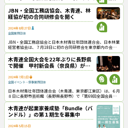
建築（構造物）延床面積300m2超え、（２）同300m2以下、
（３）木質空間（インテリ
JBN・全国工務店協会、木青連、林
経協が初の合同研修会を開く
2024年8月27日
全国
業界団体
JBN・全国工務店協会と日本木材青壮年団体連合会、日本林業
経営者協会は、７月18日に初の合同研修会を東京都内の会場
とオンラインを併用して開催し、約100名が参加した。 冒頭、
JBN国産材委員会
木青連全国大会を22年ぶりに長野県
で開催 甲村新会長（奈良県）が
「正しい姿勢」強調
2024年7月1日
全国
イベント・祭事
業界団体
日本木材青壮年団体連合会（木青連、東京都江東区）は、６月
８日に長野市芸術館（長野県長野市）で「第69回全国会員長
野大会」を開催し、全国から約500名が参集した。 同大会が長
野県で行われたのは2
木青連が起業家養成塾「Bundle（バ
ンドル）」の第１期生を募集中
2024年5月15日