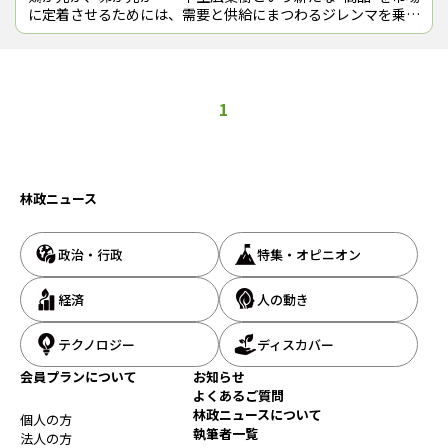
に定着させるためには、需要と供給にまつわるジレンマを乗り
越える“突破力”が必要だ。その先駆けとなる挑戦が九州で始ま
っている。最先端の動きを２回
1
林政ニュース
政治・行政
特集・オピニオン
経済
人の動き
テクノロジー
ディスカバー
会員プランについて
お知らせ
よくあるご質問
林政ニュースについて
個人の方
執筆者一覧
法人の方