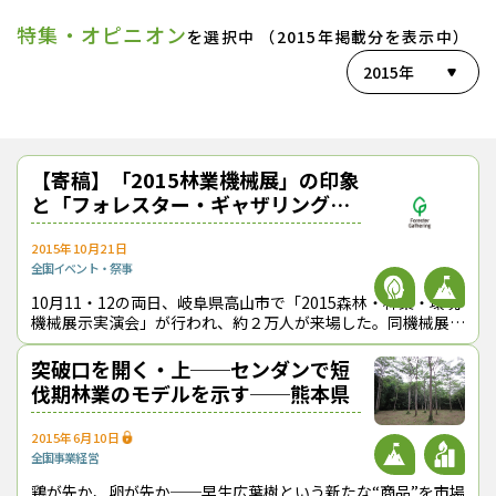
特集・オピニオン
を選択中 （2015年掲載分を表示中）
2015年
【寄稿】「2015林業機械展」の印象
と「フォレスター・ギャザリング」
初開催の狙い
2015年10月21日
全国
イベント・祭事
10月11・12の両日、岐阜県高山市で「2015森林・林業・環境
機械展示実演会」が行われ、約２万人が来場した。同機械展に
参加し、自主企画イベント「フォレスター・ギャザリング」を
初開催した相川高信氏（三
突破口を開く・上──センダンで短
伐期林業のモデルを示す──熊本県
2015年6月10日
全国
事業経営
鶏が先か、卵が先か──早生広葉樹という新たな“商品”を市場