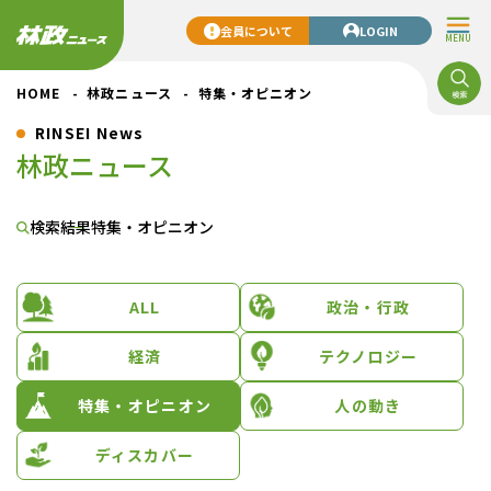
会員について
LOGIN
MENU
HOME
林政ニュース
特集・オピニオン
RINSEI News
林政ニュース
検索結果
特集・オピニオン
ALL
政治・行政
経済
テクノロジー
特集・オピニオン
人の動き
ディスカバー