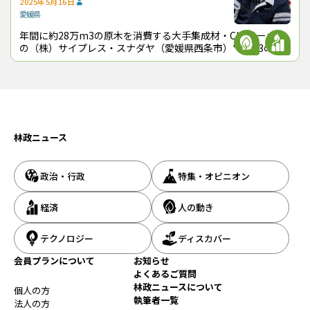
2025年5月16日
ラインはオペレーターが集中的に管理している）
愛媛県
アカエゾマツ
サイプレス・スナダヤ
トドマツ
中部電力
砂田雄太郎
年間に約28万m3の原木を消費する大手集成材・CLTメーカー
釧路ウッドプロダクツ
釧路市
の（株）サイプレス・スナダヤ（愛媛県西条市）*1*2*3の代
表取締役社長が４月１日付けで交代した。専務取締役の砂田雄
太郎氏（36歳）が社長
『林政ニュース』編集部
おかげさまで、1994年の創刊から32年目に
入りました！ これからも皆様の手となり足
となり、最新の耳寄り情報をお届けしてまい
林政ニュース
ります。
政治・行政
特集・オピニオン
この記事をシェアする
経済
人の動き
テクノロジー
ディスカバー
会員プランについて
お知らせ
よくあるご質問
林政ニュースについて
個人の方
執筆者一覧
法人の方