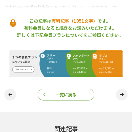
国内屈指の大手木材企業であるサイプレス・スナダヤは、昨年
（2024年）３月に北海道の釧路市に進出する構想を示し
*1
、11月
に中部電力と事業主体となる（株）釧路ウッドプロダクツ（釧路
この記事は
有料記事（1051文字）
です。
市）を設立。日本製紙（株）釧路工場跡地（約19ha）に製材工場
有料会員になると続きをお読みいただけます。
と集成材工場を新設して、2027年4月から構造用集成材や
２×４
工
詳しくは下記会員プランについてをご参照ください。
法用ディメンションランバー、チップ、ペレットなどを生産する
ことにしていた。
だが、工事に必要な資材費や人件費などの高騰で事業の採算性を
確保することが難しくなったため、今年（2025年）に入って当初
計画の遂行を断念し、再検討を進めていた
*2
。
集成材工場は断念し製材に特化、
10
万m3
でスタートし36
万m3
へ
新たに打ち出した計画では、プロジェクトの対象地を釧路市内の
別の場所（民有地）に移し、面積も約6.7haに縮小する。建設する
のは製材工場だけとし、集成材工場の併設は見合わせる。
一覧に戻る
関連記事