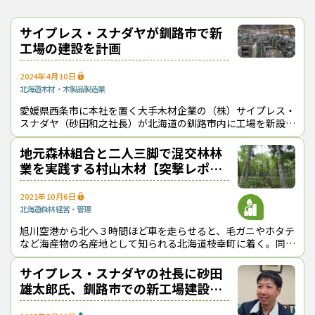
サイプレス・スナダヤが釧路市で新
工場の建設を計画
2024年4月10日
北海道
木材・木製品製造業
愛媛県西条市に本社を置く大手木材企業の（株）サイプレス・
スナダヤ（砂田和之社長）が北海道の釧路市内に工場を新設す
新設する製材工場には、同社の東予インダストリアルパーク工場
る計画を進めている。同市内の日本製紙（株）釧路工場跡地に
（西条市）で稼働している欧州製の高性能全自動加工ラインなど
構造用集成材などを生産する工場
地元森林組合と二人三脚で混交林林
を導入し、国際水準の生産性を目指す。
業を実践する村山木材【突撃レポー
原料は道産のトドマツを主体とし、アカエゾマツや道南のスギな
ト】
ども幅広く利用する。稼働開始時の原木消費量は10万m3程度でス
2021年10月6日
タートし、２年目に約20万m3、３年目には約36万m3に増やして
北海道
森林経営・管理
いく方針。操業後３年目の従業員数は40～50人を見込んでいる。
旭川空港から北へ３時間ほど車を走らせると、毛ガニやホタテ
当初計画から規模を縮小したとはいえ、10万m3を超える規模の大
など海産物の名産地として知られる北海道枝幸町に着く。同町
型工場が道内に誕生するインパクトは大きく、地元関係者の間か
の森林面積の13分の１を管理する村山木材（株）（北海道枝
らは、「原木の確保がうまくいくか、既存の工場に影響が出ない
幸町、村山良子社長）は、地元森林
サイプレス・スナダヤの社長に砂田
か、注視していかなければならない」などの声が出ている。
雄太郎氏、釧路市での新工場建設は
（2025年７月22日取材）
白紙に
（トップ画像＝東予インダストリアルパーク工場で稼働中の全自動加工