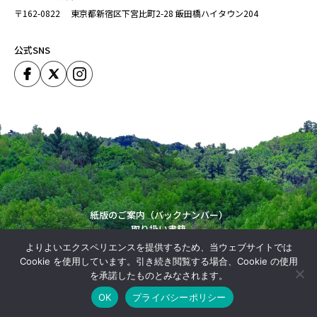
〒162-0822
東京都新宿区下宮比町2-28
飯田橋ハイタウン204
公式SNS
紙版のご案内（バックナンバー）
取り扱い書籍
運営会社
よりよいエクスペリエンスを提供するため、当ウェブサイトでは
Copyright (C) Japan Forestry Investigation Committie. All Rights Reserved.
Cookie を使用しています。引き続き閲覧する場合、Cookie の使用
を承諾したものとみなされます。
OK
プライバシーポリシー