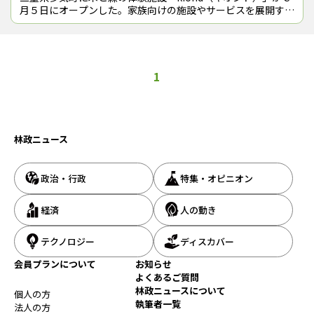
月５日にオープンした。家族向けの施設やサービスを展開する
（株）カーゾック（三重県鈴鹿市、栗林由幸・代表取締役社
長）が運営する。 「k
1
林政ニュース
政治・行政
特集・オピニオン
経済
人の動き
テクノロジー
ディスカバー
会員プランについて
お知らせ
よくあるご質問
林政ニュースについて
個人の方
執筆者一覧
法人の方