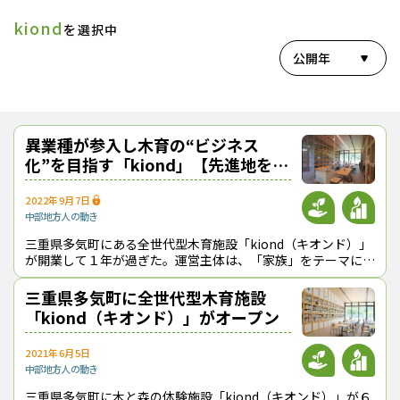
kiond
を選択中
公開年
異業種が参入し木育の“ビジネス
化”を目指す「kiond」【先進地を訪
ねて】
2022年9月7日
中部地方
人の動き
三重県多気町にある全世代型木育施設「kiond（キオンド）」
が開業して１年が過ぎた。運営主体は、「家族」をテーマにア
ミューズメント事業などを展開している（株）カーゾック（三
重県鈴鹿市）。「木にふれて、
三重県多気町に全世代型木育施設
「kiond（キオンド）」がオープン
2021年6月5日
中部地方
人の動き
三重県多気町に木と森の体験施設「kiond（キオンド）」が６