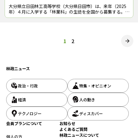
大分県立日田林工高等学校（大分県日田市）は、来年（2025
年）４月に入学する「林業科」の生徒を全国から募集する。同
市の椋野美智子市長が８月30日の定例記者会見で明らかにし
た。森林・林業に関する科目や
投
1
2
稿
の
林政ニュース
ペ
ー
政治・行政
特集・オピニオン
ジ
送
経済
人の動き
り
テクノロジー
ディスカバー
会員プランについて
お知らせ
よくあるご質問
林政ニュースについて
個人の方