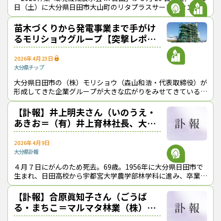
日（土）に大分県日田市大山町のリタプラスサービスセンター
で開催される（主催＝実行委員会、事務局＝（株）リタプラ
ス）。ICT機
苗木づくりから発電事業まで手がけ
るモリショウグループ【突撃レポー
ト】
2026年4月23日
大分県
チップ
大分県日田市の（株）モリショウ（森山和浩・代表取締役）が
形成してきた企業グループが大きな広がりをみせてきている。
約30年前にリサイクル業者として産声を上げた同社は、今で
は苗木や森づくりなども手がけ、“
【訃報】井上明夫さん（いのうえ・
あきお＝（有）井上育林社長、大分
県議会議員）
2026年4月9日
大分県
訃報
４月７日にがんのため死去。69歳。1956年に大分県日田市で
生まれ、日田高校から宇都宮大学農学部林学科に進み、卒業後
は林業地・日田を代表する経営者として活躍し、大分県森林組
合連合会会長や日田市森林組
【訃報】合原眞知子さん（ごうば
る・まちこ＝マルマタ林業（株）社
長、日本林業経営者協会理事）