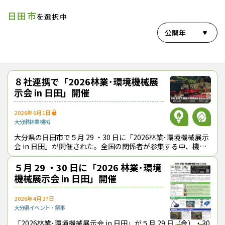
日田市
を選択中
公開年
８社連携で「2026林業･環境機械展
示会 in 日田」開催
2026年6月1日
大分県
林業機械
大分県の日田市で５月 29 ・30 日に「2026林業･環境機械展示
会 in 日田」が開催された。全国の関係者が参集する中、機械
メーカー８社が連携してスマート林業の実現に向けた最新のマ
シンなどを展示
５月 29 ・30 日に「2026 林業･環境
機械展示会 in 日田」開催
2026年4月27日
大分県
イベント・祭事
「2026林業･環境機械展示会 in 日田」が５月 29 日（金）・30