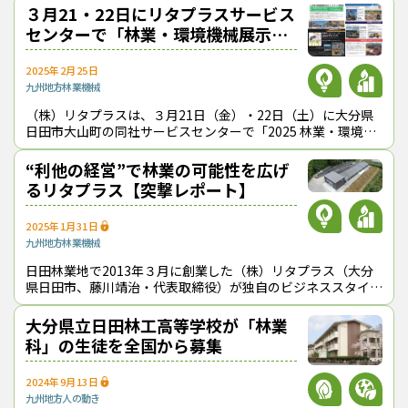
れ、林内の土壌に散布さ
３月21・22日にリタプラスサービス
センターで「林業・環境機械展示
会」
2025年2月25日
九州地方
林業機械
（株）リタプラスは、３月21日（金）・22日（土）に大分県
日田市大山町の同社サービスセンターで「2025 林業・環境機
械展示会＆メンテナンス研修会」を開催する。KESLAストロ
ークハーベスタ新型モデ
“利他の経営”で林業の可能性を広げ
るリタプラス【突撃レポート】
2025年1月31日
九州地方
林業機械
日田林業地で2013年３月に創業した（株）リタプラス（大分
県日田市、藤川靖治・代表取締役）が独自のビジネススタイル
に磨きをかけながら事業領域を広げている。現代社会にはびこ
る利己主義とは対極にある「利他
大分県立日田林工高等学校が「林業
科」の生徒を全国から募集
2024年9月13日
九州地方
人の動き