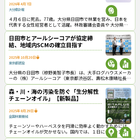
2026年4月7日
大分県
訃報
４月６日に死去。77歳。大分県日田市で林業を営み、日本を
代表する女性経営者として活躍。林政審議会委員や 大分県公
安委員会委員長などの要職を歴任した。葬儀は、４月８日午後
１時から、日田市玉川町3丁目5
日田市とアールシーコアが協定締
結、地域内SCMの確立目指す
2025年10月20日
東京都
建設
大分県の日田市（椋野美智子市長）は、大手ログハウスメーカ
ーの（株）アールシーコア（東京都渋谷区、壽松木康晴社長）
と都市（まち）の木造化推進法に基づく「木材利用促進協定」
を10月２日に締結した。同市及
森・川・海の汚染を防ぐ「生分解性
チェーンオイル」【新製品】
2025年8月29日
全国
林業機械
チェーンソーやハーベスタを円滑に効率よく動かすためには、
チェーンオイルが欠かせない。国内では、１日にチェーンソー
で約1.2ℓ、ハーベスタで2.５~６ℓ程度のチェーンオイルが使わ