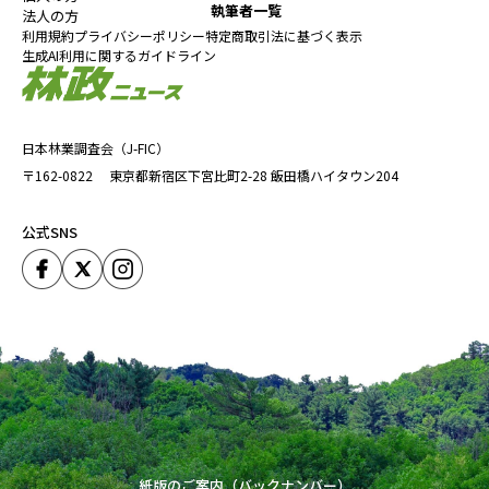
執筆者一覧
法人の方
利用規約
プライバシーポリシー
特定商取引法に基づく表示
生成AI利用に関するガイドライン
日本林業調査会（J-FIC）
〒162-0822
東京都新宿区下宮比町2-28
飯田橋ハイタウン204
公式SNS
紙版のご案内（バックナンバー）