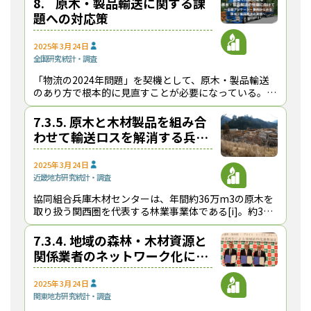
8. 原木・製品輸送に関する課
題への対応策
2025年3月24日
全国
研究
統計・調査
「物流の2024年問題」を契機として、原木・製品輸送
のあり方で根本的に見直すことが必要になっている。特
に原木の輸送では、林道の走行や重量物の取り扱い、ト
ラックドライバー自身が荷役を行うことなど、製品
7.3.5. 原木と木材製品を組み合
わせて輸送ロスを解消する兵庫
木材センター【健全で持続可能
な原木・製品輸送の発展に向け
2025年3月24日
近畿地方
研究
統計・調査
て】
協同組合兵庫木材センターは、年間約36万m3の原木を
取り扱う関西圏を代表する林業事業体である[i]。約36
万m3の原木のうち約8万m3を製材や集成材および背板
チップに加工するとともに、６～７万tの原木
7.3.4. 地域の森林・木材資源と
関係業者のネットワーク化に取
り組む物林【健全で持続可能な
原木・製品輸送の発展に向け
2025年3月24日
関東地方
研究
統計・調査
て】