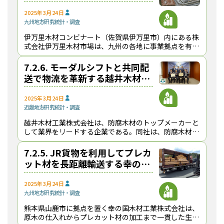
伊万里木材市場【健全で持続可
能な原木・製品輸送の発展に向
2025年3月24日
九州地方
研究
統計・調査
けて】
伊万里木材コンビナート（佐賀県伊万里市）内にある株
式会社伊万里木材市場は、九州の各地に事業拠点を有
し、原木の調達・販売をはじめ、森林整備や素材生産、
木材製品の販売、プレカット加工、バイオマス発電燃料
7.2.6. モーダルシフトと共同配
用
送で物流を革新する越井木材工
業【健全で持続可能な原木・製
品輸送の発展に向けて】
2025年3月24日
近畿地方
研究
統計・調査
越井木材工業株式会社は、防腐木材のトップメーカーと
して業界をリードする企業である。同社は、防腐木材を
中核としながら、住宅用資材、公共施設向け資材、DIY
向け製品、トラック床板など多岐にわたる製品を製造
7.2.5. JR貨物を利用してプレカ
ット材を長距離輸送する幸の国
木材工業【健全で持続可能な原
木・製品輸送の発展に向けて】
2025年3月24日
九州地方
研究
統計・調査
熊本県山鹿市に拠点を置く幸の国木材工業株式会社は、
原木の仕入れからプレカット材の加工まで一貫した生産