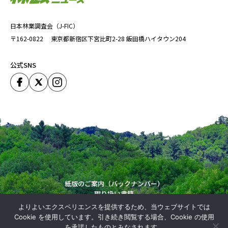
日本林業調査会（J-FIC）
〒162-0822
東京都新宿区下宮比町2-28
飯田橋ハイタウン204
公式SNS
紙版のご案内（バックナンバー）
取り扱い書籍
運営会社
よりよいエクスペリエンスを提供するため、当ウェブサイトでは
Copyright (C) Japan Forestry Investigation Committie. All Rights Reserved.
Cookie を使用しています。引き続き閲覧する場合、Cookie の使用
を承諾したものとみなされます。