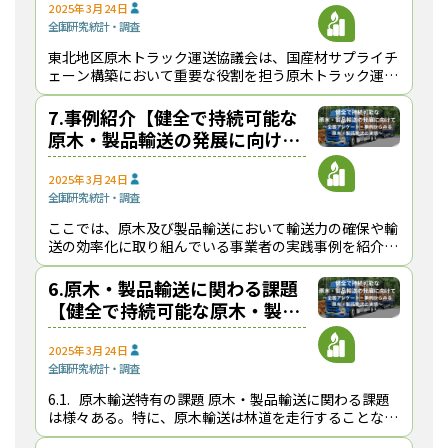
2025年3月24日
全国
研究
統計・調査
東北地区原木トラック運送協議会は、国産材サプライチ
ェーン構築において重要な役割を担う原木トラック運送
業の社会的・経済的地位の向上と会員相互の連携強化を
目的に2017年9月28日に東北地区の原木運送を営
7.事例紹介【健全で持続可能な
原木・製品輸送の発展に向け
て】
2025年3月24日
全国
研究
統計・調査
ここでは、原木及び製品輸送において輸送力の確保や輸
送の効率化に取り組んでいる事業者の実践事例を紹介す
る。 原木輸送では、業界団体による連携強化と要望活
動、遠隔地輸送を可能にする拠点展開、トラッ
6.原木・製品輸送に関わる課題
【健全で持続可能な原木・製品
輸送の発展に向けて】
2025年3月24日
全国
研究
統計・調査
6.1. 原木輸送特有の課題 原木・製品輸送に関わる課題
は様々ある。特に、原木輸送は林道を走行することなど
もあり、製品や一般貨物などと異なった課題を持つ。こ