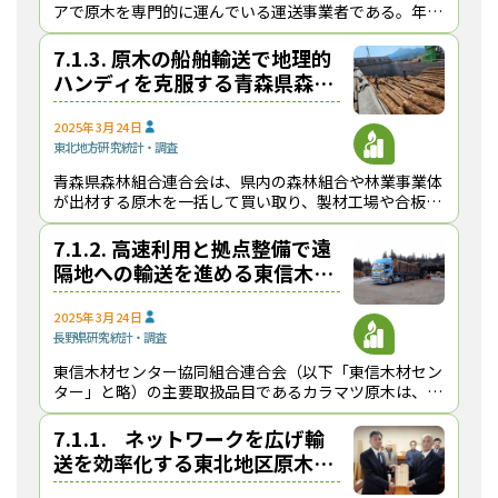
アで原木を専門的に運んでいる運送事業者である。年間
の原木運送量は約30万m³に上っており、本社を置く林
業県・宮崎の年間素材生産量の約7分の１に相当する
7.1.3. 原木の船舶輸送で地理的
ハンディを克服する青森県森林
組合連合会【健全で持続可能な
原木・製品輸送の発展に向け
2025年3月24日
東北地方
研究
統計・調査
て】
青森県森林組合連合会は、県内の森林組合や林業事業体
が出材する原木を一括して買い取り、製材工場や合板工
場等に販売する仕組みを構築している。原木の年間取扱
量は約60万m³に達しており、販売先は県内が６割、
7.1.2. 高速利用と拠点整備で遠
隔地への輸送を進める東信木材
センター・泉翔
2025年3月24日
長野県
研究
統計・調査
東信木材センター協同組合連合会（以下「東信木材セン
ター」と略）の主要取扱品目であるカラマツ原木は、各
地の合板・LVLメーカーに出荷されている広域流通商品
である 。「物流の2024年問題」への対応として
7.1.1. ネットワークを広げ輸
送を効率化する東北地区原木ト
ラック運送協議会