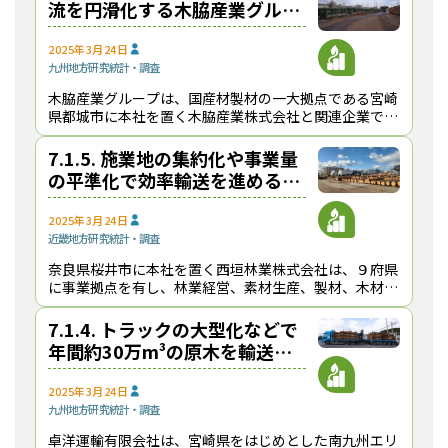
流を円滑化する木脇産業グルー
プ【健全で持続可能な原木・製
品輸送の発展に向けて】
2025年3月24日
九州地方
研究
統計・調査
木脇産業グループは、国産材製材の一大拠点である宮崎
県都城市に本社を置く木脇産業株式会社と関連企業で構
成しており、植林、素材生産から製材、プレカット事業
まで垂直統合型の事業を展開している 。年間の原木取
7.1.5. 施業地の集約化や事業量
の平準化で効率輸送を進める西
垣林業【健全で持続可能な原
木・製品輸送の発展に向けて】
2025年3月24日
近畿地方
研究
統計・調査
奈良県桜井市に本社を置く西垣林業株式会社は、９府県
に事業拠点を有し、林業経営、素材生産、製材、木材の
市売、外材の輸入販売、木材製品の小売販売、建築工事
請負、木質バイオマスチップの製造販売など多岐にわた
7.1.4. トラックの大型化などで
年間約30万m³の原木を輸送す
る卓洋運輸【健全で持続可能な
原木・製品輸送の発展に向け
2025年3月24日
九州地方
研究
統計・調査
て】
卓洋運輸有限会社は、宮崎県をはじめとした南九州エリ