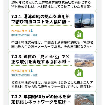
1967年に発足した三井物産林業株式会社を前身とする
物林株式会社は、木材商社としての長年にわたる事業実
績を踏まえて、全国レベルの大規模な製材工場だけでな
く、各地域を支えている中小零細規模の製材工場等に
7.3.1. 港湾直結の拠点を専用船
で結び物流コストを大幅に削減
する中国木材【健全で持続可能
な原木・製品輸送の発展に向け
2025年3月24日
中国地方
研究
統計・調査
て】
中国木材株式会社は、年間原木消費量約280万m³を誇る
国内最大手の製材メーカーである。その圧倒的なスケー
ルを支えているのが「製材業は物流業」という経営理念
に基づく高度な物流システムである 。年間に北米
7.3.3. 運賃の「見える化」で公
正な取引を実現する協和木材
【健全で持続可能な原木・製品
輸送の発展に向けて】
2025年3月24日
東北地方
研究
統計・調査
協和木材株式会社は、福島県をはじめとした東北エリア
で素材生産から製品販売までを一貫して行い、国産材専
門の製材工場と集成材工場を営んでいる 。同社は、東
北エリアに３つの工場を有し、年間58万m³の製材・
7.3.2. 年間約60万㎥の原木を安
定供給しネットワークを広げる