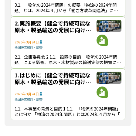
3.1. 「物流の2024年問題」の概要 「物流の2024年問
題」とは、2024年４月から「働き方改革関連法」に基
づきトラックドライバーの労働時間に上限規制が厳格に
適用
2.実施概要【健全で持続可能な
原木・製品輸送の発展に向け
て】
2025年3月24日
全国
研究
統計・調査
2.1. 企画委員会 2.1.1. 設置の目的 「物流の2024年問
題」による影響、原木・木材製品の輸送実態の把握に向
けて、原
1.はじめに【健全で持続可能な
原木・製品輸送の発展に向け
て】
2025年3月24日
全国
研究
統計・調査
1.1. 本事業の背景と目的 1.1.1. 「物流の2024年問題」
とは何か 「物流の2024年問題」とは2024年４月から「