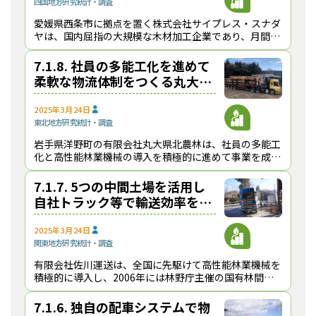
四国地方
研究
統計・調査
て】
愛媛県西条市に拠点を置く株式会社サイプレス・スナダ
ヤは、国内屈指の大規模な木材加工企業であり、月間原
木消費量は約２万5,000ｍ³、製品出荷量は約１万
2,000m³に上る 。同社は、早い段階から「物流
7.1.8. 社員の多能工化を進めて
柔軟な物流体制をつくる丸大県
北農林【健全で持続可能な原
木・製品輸送の発展に向けて】
2025年3月24日
東北地方
研究
統計・調査
岩手県洋野町の有限会社丸大県北農林は、社員の多能工
化と高性能林業機械の導入を積極的に進めて事業を成長
させている林業事業体である 。多能工としての技術力
を高めた社員が高性能林業機械やトラックを臨機応変に
7.1.7. 5つの中間土場を活用し
自社トラック等で輸送効率を高
める佐川運送【健全で持続可能
な原木・製品輸送の発展に向け
2025年3月24日
関東地方
研究
統計・調査
て】
有限会社佐川運送は、全国に先駆けて高性能林業機械を
積極的に導入し、2006年には林野庁主催の国有林間伐
推進コンクールで最優秀賞を受賞するなど、先進的な林
業事業体として知られている 。年間の素材生産量は
7.1.6. 独自の配車システムで物