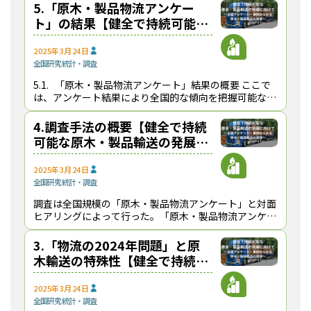
こでは、原木
5.「原木・製品物流アンケー
ト」の結果【健全で持続可能な
原木・製品輸送の発展に向け
て】
2025年3月24日
全国
研究
統計・調査
5.1. 「原木・製品物流アンケート」結果の概要 ここで
は、アンケート結果により全国的な傾向を把握可能な
No.1・No.2の結果の一部を報告する。No.３・No.４の
ア
4.調査手法の概要【健全で持続
可能な原木・製品輸送の発展に
向けて】
2025年3月24日
全国
研究
統計・調査
調査は全国規模の「原木・製品物流アンケート」と対面
ヒアリングによって行った。「原木・製品物流アンケー
ト」では、「物流の2024年問題」の影響、ヒアリング
調査では具体的な対応策などを明らかにすることを
3.「物流の2024年問題」と原
木輸送の特殊性【健全で持続可
能な原木・製品輸送の発展に向
けて】
2025年3月24日
全国
研究
統計・調査