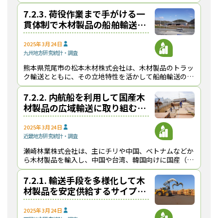
体制を確立している 。2023年７月に環境配慮型住宅に
強みを持つハウスメーカー・株式会社Lib Wo
7.2.3. 荷役作業まで手がける一
貫体制で木材製品の船舶輸送を
進める松本木材【健全で持続可
能な原木・製品輸送の発展に向
2025年3月24日
九州地方
研究
統計・調査
けて】
熊本県荒尾市の松本木材株式会社は、木材製品のトラッ
ク輸送とともに、その立地特性を活かして船舶輸送の利
用を進めている。同社は、船舶輸送に必要な港湾での荷
役作業までを一貫して自社で行うことで、輸送システム
7.2.2. 内航船を利用して国産木
材製品の広域輸送に取り組む瀬
崎林業【健全で持続可能な原
木・製品輸送の発展に向けて】
2025年3月24日
近畿地方
研究
統計・調査
瀬崎林業株式会社は、主にチリや中国、ベトナムなどか
ら木材製品を輸入し、中国や台湾、韓国向けに国産（日
本産）の原木を輸出している木材商社である 。また、
近年は国産の木材製品輸送にも注力しており、内航船を
7.2.1. 輸送手段を多様化して木
材製品を安定供給するサイプレ
ス・スナダヤ【健全で持続可能
な原木・製品輸送の発展に向け
2025年3月24日