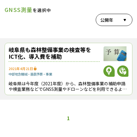
GNSS測量
を選択中
公開年
岐阜県も森林整備事業の検査等を
ICT化、導入費を補助
2021年4月21日
中部地方
機械・器具
予算・事業
岐阜県は今年度（2021年度）から、森林整備事業の補助申請
や検査業務などでGNSS測量やドローンなどを利用できるよう
にした。これらのICT機器を活用することで、担当職員が現場
に足を運ばなくても検査等
1