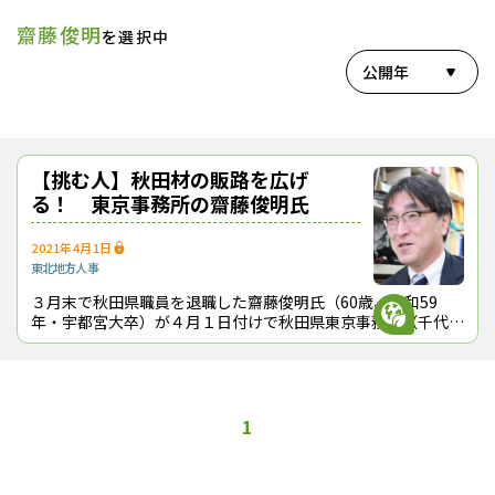
齋藤俊明
を選択中
公開年
【挑む人】秋田材の販路を広げ
る！ 東京事務所の齋藤俊明氏
2021年4月1日
東北地方
人事
３月末で秋田県職員を退職した齋藤俊明氏（60歳、昭和59
年・宇都宮大卒）が４月１日付けで秋田県東京事務所（千代田
区）のあきた売込み課専門員として再任用された。齋藤氏は、
県の林業木材産業課長を３年間つ
1