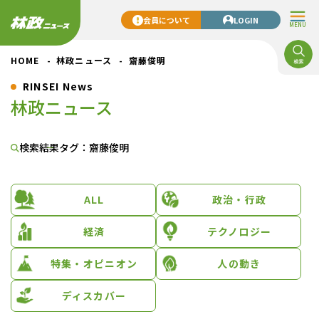
会員について
LOGIN
MENU
HOME
林政ニュース
齋藤俊明
RINSEI News
林政ニュース
検索結果
タグ：齋藤俊明
ALL
政治・行政
経済
テクノロジー
特集・オピニオン
人の動き
ディスカバー