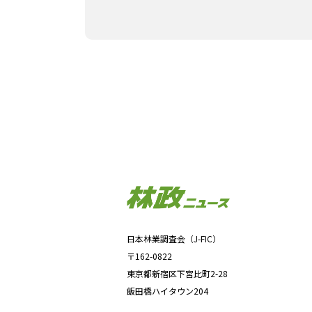
都千代田区神田錦町）*2は、100年企業に
けた新たな取り組みとして、森林・林業
日本林業調査会（J-FIC）
〒162-0822
東京都新宿区下宮比町2-28
飯田橋ハイタウン204