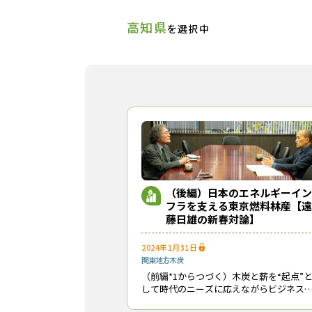
高知県
を選択中
（後編）日本のエネルギーイン
フラを支える東京燃料林産【遠
藤日雄の新春対論】
2024年1月31日
関東地方
木炭
（前編*1からつづく）木炭と薪を“起点”
して時代のニーズに応えながらビジネス
域を広げてきた東京燃料林産（株）（東