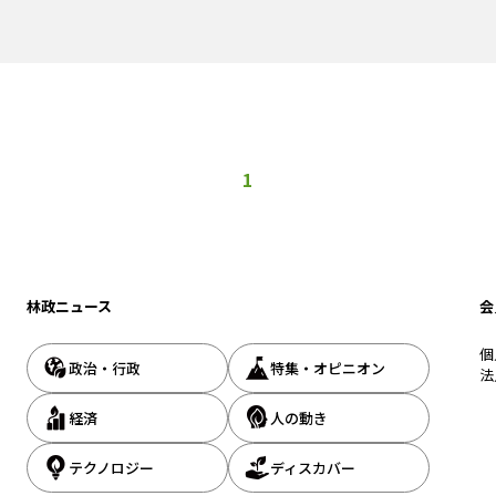
向
務組合を通じた間接補助を、来年度
と
（2003（平成15）年度）から３年間行う。
1
林政ニュース
会
個
政治・行政
特集・オピニオン
法
経済
人の動き
テクノロジー
ディスカバー