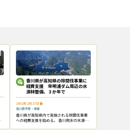
香川県が高知県の除間伐事業に
経費支援 早明浦ダム周辺の水
源林整備、３か年で
2002年2月27日
香川県
予算・事業
と
香川県が高知県内で実施される除間伐事業
領
への経費支援を始める。 香川用水の水源林
京
を保全するため、高知県の嶺北広域行政事