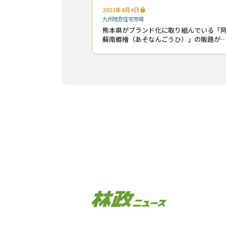
2021年8月4日
九州地方
住宅市場
熊本県がブランド化に取り組んでいる「
蘇南郷檜（あそなんごうひ）」の販路が
がってきている。 阿蘇南郷檜は、約260年前
の宝永年間から阿蘇地域で直挿しによっ
植え継がれてきたヒノキの挿し木品種