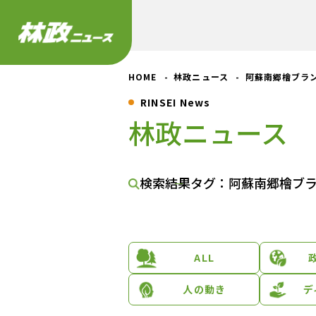
HOME
林政ニュース
阿蘇南郷檜ブラ
RINSEI News
林政ニュース
検索結果
タグ：阿蘇南郷檜ブ
ALL
人の動き
デ