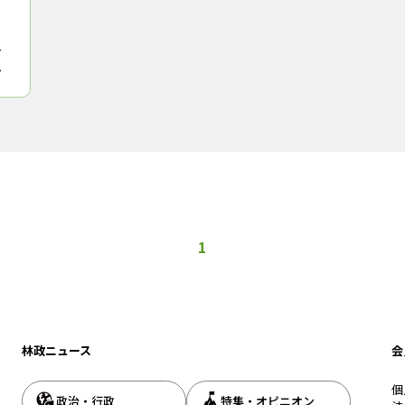
阿
広
て
1
林政ニュース
会
個
政治・行政
特集・オピニオン