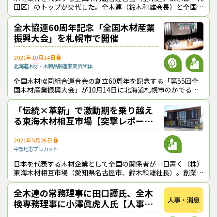
田区）のトップが交代した。全木連（鈴木和雄会長）と全国木
材協同組合連合会（全木協連、同、松原正和会長）は５月19
日に東京都内で通常総会を開催し
全木協連60周年記念「全国木材産業
振興大会」を札幌市で開催
2021年10月14日
北海道
木材・木製品製造業
業界団体
全国木材協同組合連合会の創立60周年を記念する「第55回全
国木材産業振興大会」が10月14日に北海道札幌市のかでる
２・７（道立道民活動センター）で開催された。「『つくる責
任』・『つかう責任』─木材利
「伝統×革新」で激動期を乗り越え
る東海木材相互市場【突撃レポー
ト】
2021年5月26日
中部地方
プレカット
日本を代表する木材企業として全国の関係者が一目置く（株）
東海木材相互市場（愛知県名古屋市、鈴木和雄社長）。創業
66年目に入った同社は、伝統と革新を調和させたビジネスモ
デルに磨きをかけ激動の時代を乗り越
全木連の常務理事に田口護氏、全木
検専務理事に小澤眞虎人氏【人事・
消息】