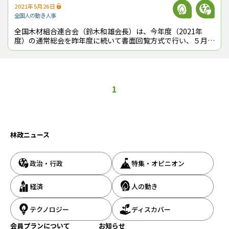
2021年5月26日
全国
人の動き
人事
全国木材組合連合会（鈴木和雄会長）は、今年度（2021年
度）の通常総会を昨年度に続いて書面回覧方式で行い、５月
12日付けで所定の議案を原案どおり承認した。事業計画で
は、「温暖化防止、地域社会の活性化
1
林政ニュース
政治・行政
特集・オピニオン
経済
人の動き
テクノロジー
ディスカバー
会員プランについて
お知らせ