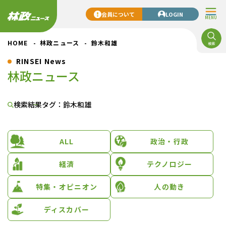
会員について
LOGIN
MENU
HOME
林政ニュース
鈴木和雄
RINSEI News
林政ニュース
検索結果
タグ：鈴木和雄
ALL
政治・行政
経済
テクノロジー
特集・オピニオン
人の動き
ディスカバー