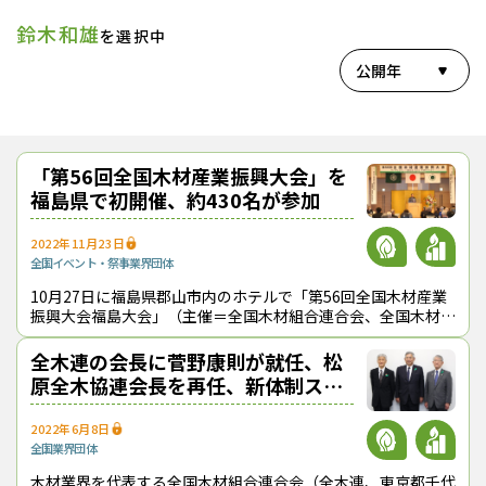
鈴木和雄
を選択中
公開年
「第56回全国木材産業振興大会」を
福島県で初開催、約430名が参加
2022年11月23日
全国
イベント・祭事
業界団体
10月27日に福島県郡山市内のホテルで「第56回全国木材産業
振興大会福島大会」（主催＝全国木材組合連合会、全国木材協
同組合連合会）が開催された。1965年から実施されている同
大会が福島県で行われたの
全木連の会長に菅野康則が就任、松
原全木協連会長を再任、新体制スタ
ート
2022年6月8日
全国
業界団体
木材業界を代表する全国木材組合連合会（全木連、東京都千代