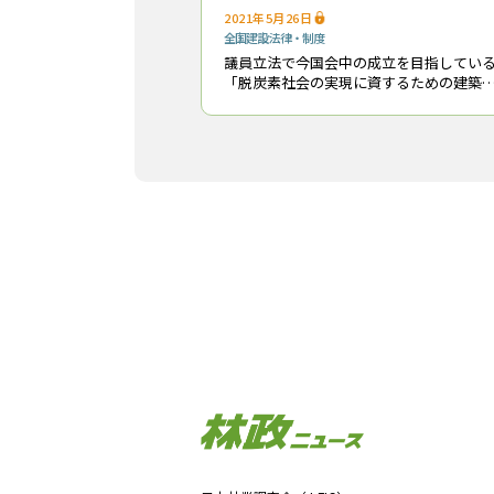
2021年5月26日
全国
建設
法律・制度
議員立法で今国会中の成立を目指してい
「脱炭素社会の実現に資するための建築
等における木材の利用の促進に関する法
律」の条文が確定し、全容が固まった。 同
法は、2010年に制定された公共建築物等