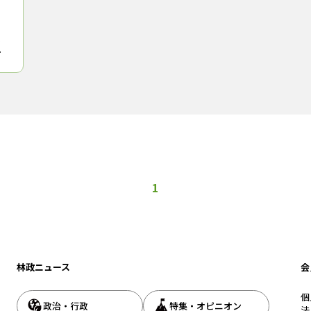
る
物
1
林政ニュース
会
個
政治・行政
特集・オピニオン
法