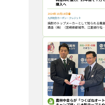
購入へ
2024年10月18日
九州地方
カーボン・クレジット
焼酎のトップメーカーとして知られる霧
酒造（株）（宮崎県都城市、江夏順行社
長）は、都城森林組合（同、志々目道夫
合長）及び農林中央金庫（東京都千代田
区、奥和登理事長）との間で９月20日に
「都城地域の
農林中金らが「つくばねオート
キャンプ場」に木製テーブルや