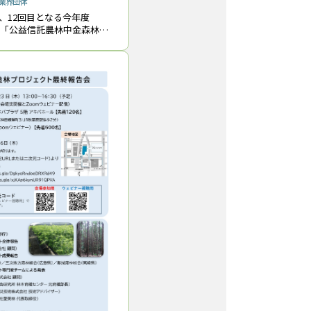
業界団体
、12回目となる今年度
）の「公益信託農林中金森林再
力基金）」の助成先を３月
表した。今回は14件の応募
採択した。助成総額は、9,7