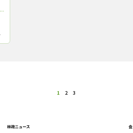
、
ト
製
材
プ
投
1
2
3
稿
の
ペ
林政ニュース
会
ー