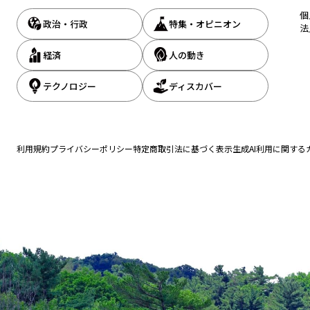
ジ
個
政治・行政
特集・オピニオン
法
送
経済
人の動き
り
テクノロジー
ディスカバー
利用規約
プライバシーポリシー
特定商取引法に基づく表示
生成AI利用に関する