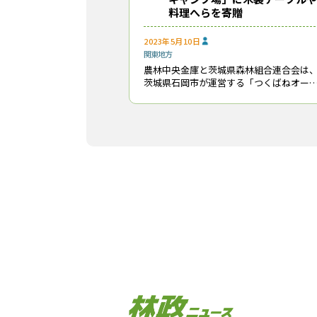
料理へらを寄贈
2023年5月10日
関東地方
農林中央金庫と茨城県森林組合連合会は
茨城県石岡市が運営する「つくばねオー
キャンプ場」に、茨城県産材を用いた木
テーブル１基、木製ベンチ20基と、国産
製の料理へら100個を寄贈した。同キャン
場