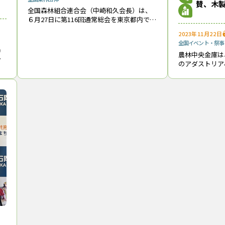
賛、木
全国森林組合連合会（中崎和久会長）は、
６月27日に第116回通常総会を東京都内で開
催し、所定の議案を原案どおり承認・決定
2023年11月22日
した。役員の改選も行い、中崎和久会長ら
全国
イベント・祭事
を再任した。 昨年度（2023年度
島
農林中央金庫は
のアダストリア
組
「第46回全国
賛し、茨城県産
ペントレイ付ス