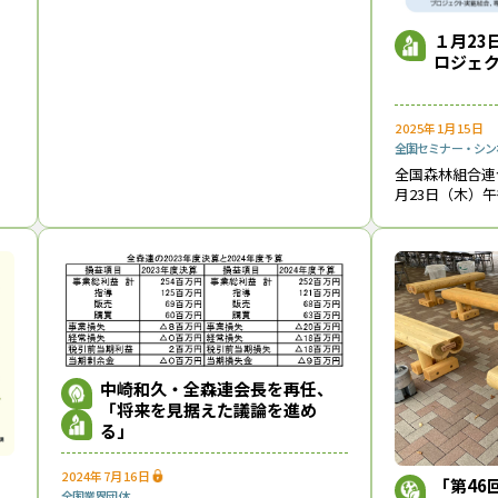
実現に向けた連携協定」を昨年（2024年）
成
12月17日に締結し、同森組が管理する約２
１月23
万
ロジェ
2025年1月15日
全国
セミナー・シン
全国森林組合連
月23日（木）
の富士ソフトア
ルで、「低コス
最終報告会を開
う。５
中崎和久・全森連会長を再任、
「将来を見据えた議論を進め
る」
2024年7月16日
「第46
ｔ
全国
業界団体