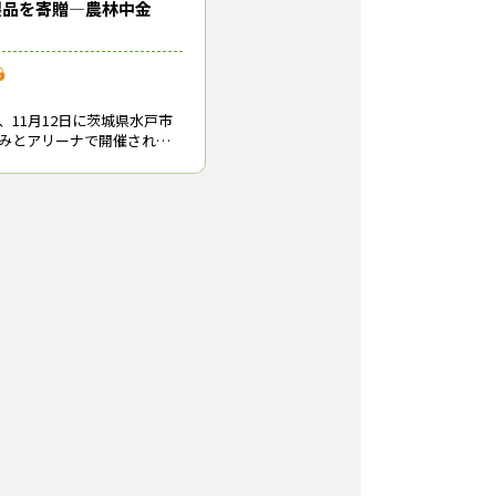
製品を寄贈―農林中金
、11月12日に茨城県水戸市
みとアリーナで開催された
育樹祭」の式典行事に物品協
のヒノキやスギで制作した
マホスタンドとIDカードホ