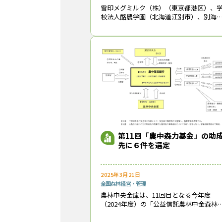
雪印メグミルク（株）（東京都港区）、
校法人酪農学園（北海道江別市）、別海
森林組合（北海道別海町）、農林中央金
（東京都千代田区）の４者は、別海町に
る酪農学園所有林をフィールドにしたJ-
レジッ
第11回「農中森力基金」の助
先に６件を選定
2025年3月21日
全国
森林経営・管理
農林中央金庫は、11回目となる今年度
（2024年度）の「公益信託農林中金森林
生基金（農中森力基金）」の助成先を３
10日に決定・公表した。今回は16件の申