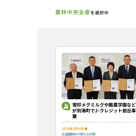
農林中央金庫
を選択中
雪印メグミルクや酪農学園など
が別海町でJ-クレジット創出事
業
2026年8月6日
北海道
森林の新たな利用