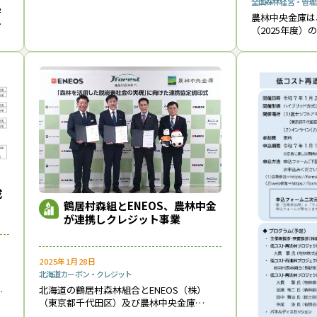
業用安全装備品の購入費助成事業を来年度
全国
森林経営・管理
学
（2026年度）も実施する。対象となるの
農林中央金庫は
町
は、①一定の防護機能を有する安全装備
（2025年度
庫
品、
生基金（農中森
あ
９日に決定・公
ク
があり、４件を
成
鶴居村森組とENEOS、農林中金
が連携しクレジット事業
2025年1月28日
北海道
カーボン・クレジット
北海道の鶴居村森林組合とENEOS（株）
再
（東京都千代田区）及び農林中央金庫
月
（同）は、「森林を活用した脱炭素社会の
し