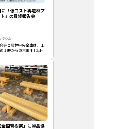
日に「低コスト再造林プ
クト」の最終報告会
ポジウム
合会と農林中央金庫は、１
午後１時から東京都千代田区
キバプラザ５階アキバホー
ト再造林プロジェクト」の
催し、オンライン配信も行
回全国育樹祭」に物品協