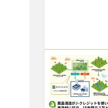
込みがあった中から６件を採択した。助
総
霧島酒造がJ-クレジットを使い
再造林に協力、15年間で７万