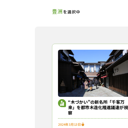
豊洲
を選択中
“木づかい”の新名所「千客万
来」を都市木造化推進議連が視
察
2024年3月13日