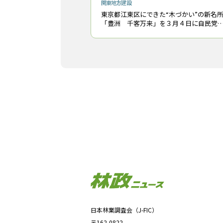
関東地方
建設
東京都江東区にできた“木づかい”の新名
「豊洲 千客万来」を３月４日に自民党
森林(もり)を活かす都市(まち)の木造化推
議員連盟*1のメンバーが視察した。 豊洲市
場に隣接して２月１日にオープ
日本林業調査会（J-FIC）
〒162-0822