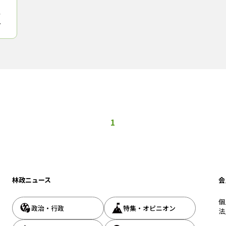
所
の
進
1
林政ニュース
会
個
政治・行政
特集・オピニオン
法