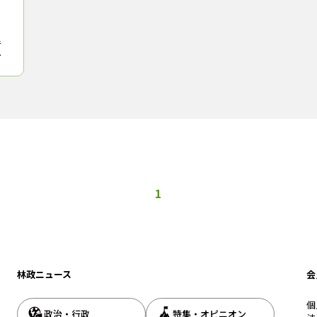
半
詳
レ
発
防
1
林政ニュース
会
個
政治・行政
特集・オピニオン