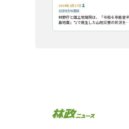
2024年2月17日
北陸地方
地震
国
林野庁と国土地理院は、「令和６年能登
島地震」*1で発生した山地災害の状況を
細に把握・分析するため、連携して航空
ーザ測量を行うことにした（１月26日に
表）。今後の降雨等による災害を未然に
いで