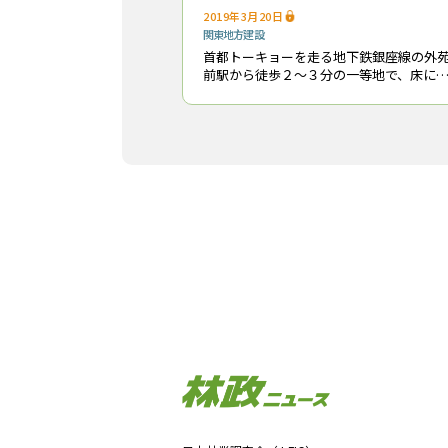
2019年3月20日
関東地方
建設
首都トーキョーを走る地下鉄銀座線の外
前駅から徒歩２～３分の一等地で、床に
CLT、壁にWOOD.ALC*1*2を使った商業
が建てられている。３月９日に構造見学
を開催したところ「あまりにも参加希望