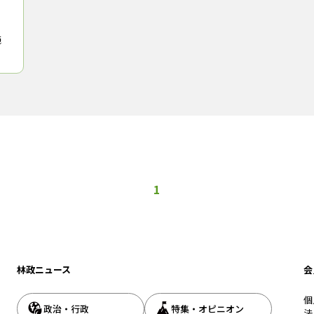
苑
ビル
会
1
林政ニュース
会
個
政治・行政
特集・オピニオン
法