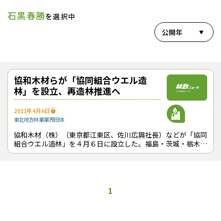
石黒春勝
を選択中
公開年
協和木材らが「協同組合ウエル造
林」を設立、再造林推進へ
2021年4月6日
東北地方
林業
業界団体
協和木材（株）（東京都江東区、佐川広興社長）などが「協同
組合ウエル造林」を４月６日に設立した。福島・茨城・栃木県
と東京都で、再造林事業を今年度は20ha、来年度以降は年間
50haを継続的に実施するこ
1