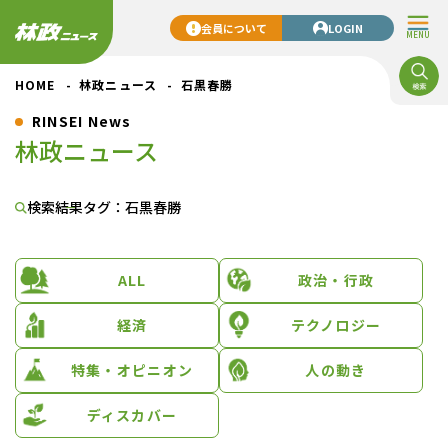
会員について
LOGIN
MENU
HOME
林政ニュース
石黒春勝
RINSEI News
林政ニュース
検索結果
タグ：石黒春勝
ALL
政治・行政
経済
テクノロジー
特集・オピニオン
人の動き
ディスカバー