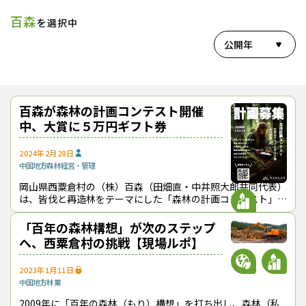
百森
を選択中
公開年
百森が森林の計画コンテスト開催
中、大賞に５万円ギフト券
2024年2月28日
中国地方
森林経営・管理
岡山県西粟倉村の（株）百森（田畑直・中井照大郎共同代表）
は、皆伐と再造林をテーマにした「森林の計画コンテスト」を
開催している。募集締め切りは３月30日（土）で、大賞受賞
者にはアマゾンギフト券５万円分
「百年の森林構想」が次のステップ
へ、西粟倉村の挑戦【現場ルポ】
2023年1月11日
中国地方
林業
2009年に「百年の森林（もり）構想」を打ち出し、森林（私