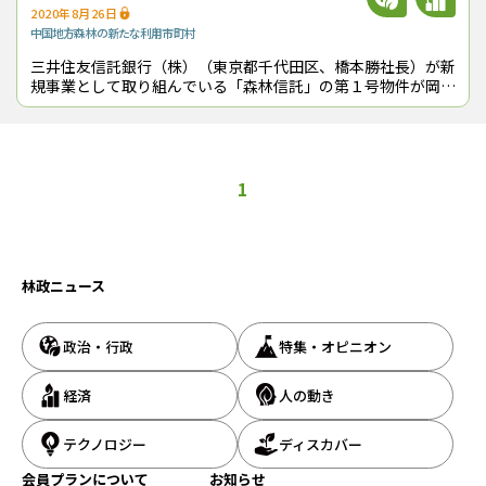
2020年8月26日
中国地方
森林の新たな利用
市町村
三井住友信託銀行（株）（東京都千代田区、橋本勝社長）が新
規事業として取り組んでいる「森林信託」の第１号物件が岡山
県の西粟倉村に誕生した。８月１日付けで、同村内に約10㏊
の森林を所有する村外地主との間
1
林政ニュース
政治・行政
特集・オピニオン
経済
人の動き
テクノロジー
ディスカバー
会員プランについて
お知らせ