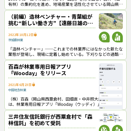
有林）の集約化を進め、地場産業を活性化させている岡山県西
粟倉村。同構想策定から10年以上が経ち、針葉樹林一辺倒の
森林づくりから広葉樹林への転換
（前編）造林ベンチャー・青葉組が
挑む“新しい働き方”【遠藤日雄のル
ポ＆対論】
2022年10月12日
茨城県
林業
「造林ベンチャー」──これまでの林業界にはなかった新たな
業態が登場し、現場に定着し始めている。下刈りなどの過酷な
労働を伴う造林作業は、きついわりに儲からないと敬遠され、
伐出作業などと比べて担い手不足が
百森が林業専用日報アプリ
「Wooday」をリリース
2021年6月23日
中国地方
林業
（株）百森（岡山県西粟倉村、田畑直・中井照大郎共同代表）
は、林業専用日報アプリ「Wooday（ウッディ）」を開発し、
６月21日にリリースした。紙やエクセルで行っている日報作
成作業がスマートフォン１台
三井住友信託銀行が西粟倉村で「森
林信託」を初めて受託