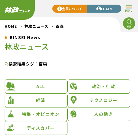
会員について
LOGIN
MENU
HOME
林政ニュース
百森
RINSEI News
林政ニュース
検索結果
タグ：百森
ALL
政治・行政
経済
テクノロジー
特集・オピニオン
人の動き
ディスカバー