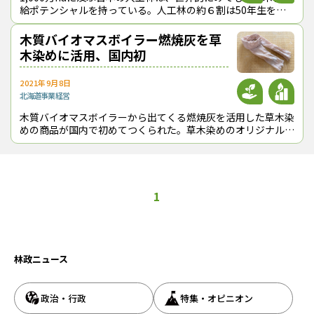
給ポテンシャルを持っている。人工林の約６割は50年生を超
えて本格的な利用期に入っており、脱炭素化や花粉対策などの
面からも「伐って、使って、
木質バイオマスボイラー燃焼灰を草
木染めに活用、国内初
2021年9月8日
北海道
事業経営
木質バイオマスボイラーから出てくる燃焼灰を活用した草木染
めの商品が国内で初めてつくられた。草木染めのオリジナルブ
ランド「採色兼美（さいしょくけんび）」を展開している寺田
デザイン事務所（北海道下川町、
1
林政ニュース
政治・行政
特集・オピニオン