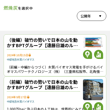
燃焼灰
を選択中
公開年
（後編）破竹の勢いで日本の山を動
かすBPTグループ【遠藤日雄のルポ
＆対論】
2024年10月15日
中部地方
木質バイオマス
（前編・中編からつづく）木質バイオマス発電を手がけるバイ
オマスパワーテクノロジーズ（株）（三重県松阪市、北角強・
代表取締役社長）などで構成しているBPTグループは、森林
の管理・経営や燃焼灰の再利用など
（前編）破竹の勢いで日本の山を動
かすBPTグループ【遠藤日雄のルポ
＆対論】
2024年9月17日
中部地方
木質バイオマス
1,000万haに及ぶ日本の人工林は、世界的にみても高い木材供