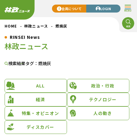
会員について
LOGIN
MENU
HOME
林政ニュース
燃焼灰
RINSEI News
林政ニュース
検索結果
タグ：燃焼灰
ALL
政治・行政
経済
テクノロジー
特集・オピニオン
人の動き
ディスカバー