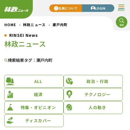
会員について
LOGIN
MENU
HOME
林政ニュース
瀬戸内町
RINSEI News
林政ニュース
検索結果
タグ：瀬戸内町
ALL
政治・行政
経済
テクノロジー
特集・オピニオン
人の動き
ディスカバー