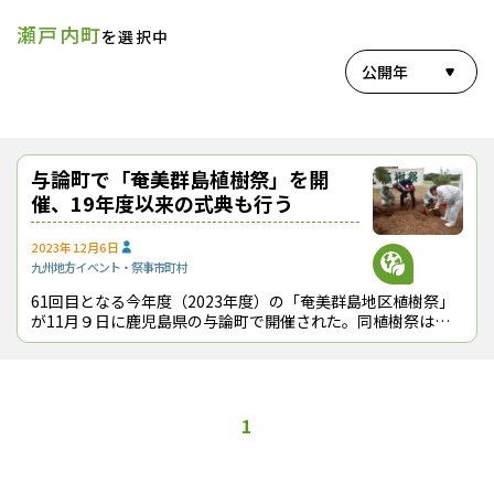
瀬戸内町
を選択中
公開年
与論町で「奄美群島植樹祭」を開
催、19年度以来の式典も行う
2023年12月6日
九州地方
イベント・祭事
市町村
61回目となる今年度（2023年度）の「奄美群島地区植樹祭」
が11月９日に鹿児島県の与論町で開催された。同植樹祭は、
森林の育成や林業の活性化などに関する県民の理解を深めるた
めに、群島市町村の持ち回り
1