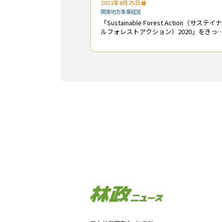
2021年8月25日
関東地方
事業経営
「Sustainable Forest Action（サステイ
ルフォレストアクション）2020」をきっ
けに起業した（株）フォレストーリー（
木県宇都宮市、渡部真之助社長）*1が山
内で模擬戦闘