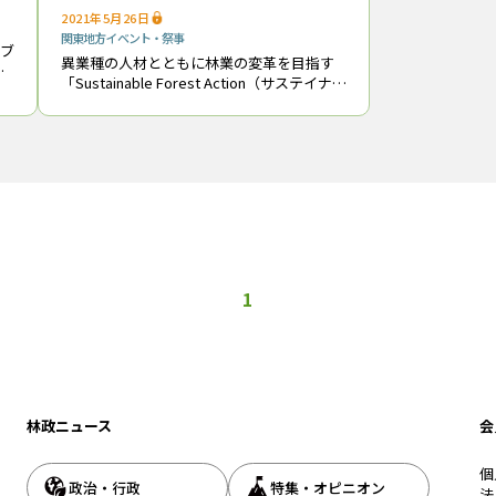
2021年5月26日
関東地方
イベント・祭事
ナブ
異業種の人材とともに林業の変革を目指す
か
「Sustainable Forest Action（サステイナブ
栃
ル フォレスト アクション）2021」（略
林
称「SFA」）の３回目の募集が行われてい
る。８月２日
1
林政ニュース
会
個
政治・行政
特集・オピニオン
法