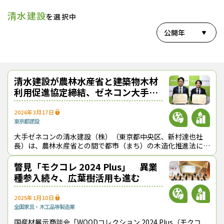
清水建設
を選択中
公開年
清水建設が農林水産省と建築物木材
利用促進協定締結、ゼネコン大手５
社が出揃う
2026年3月17日
東京都
建設
大手ゼネコンの清水建設（株）（東京都中央区、新村達也社
長）は、農林水産省との間で都市（まち）の木造化推進法に基
づく建築物木材利用促進協定を３月13日に結んだ。 同協定に
基づき同社は、耐火性・耐
瞥見「モクコレ 2024 Plus」 異業
種参入続々、広葉樹活用も進む
2025年1月10日
全国
家具・木工品等製造業
国産材展示商談会「WOODコレクション 2024 Plus（モクコ