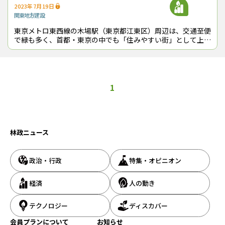
2023年7月19日
関東地方
建設
東京メトロ東西線の木場駅（東京都江東区）周辺は、交通至便
で緑も多く、首都・東京の中でも「住みやすい街」として上位
にランクされている。この地で今、新しい“木づかい”の拠点が
つくられている。それは、大手ゼ
1
林政ニュース
政治・行政
特集・オピニオン
経済
人の動き
テクノロジー
ディスカバー
会員プランについて
お知らせ