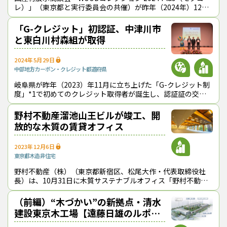
レ）」（東京都と実行委員会の共催）が昨年（2024年）12月
19・20日に東京都江東区の東京ビッグサイトで開催され、38
都道府県から2
「G-クレジット」初認証、中津川市
と東白川村森組が取得
2024年5月29日
中部地方
カーボン・クレジット
都道府県
岐阜県が昨年（2023）年11月に立ち上げた「G-クレジット制
度」*1で初めてのクレジット取得者が誕生し、認証証の交付
式が５月14日に県庁１階のミナモホールで開かれた。 同制度
は、県内の人工林
野村不動産溜池山王ビルが竣工、開
放的な木質の賃貸オフィス
2023年12月6日
東京都
木造非住宅
野村不動産（株）（東京都新宿区、松尾大作・代表取締役社
長）は、10月31日に木質サステナブルオフィス「野村不動産
溜池山王ビル」を竣工し、11月20日に報道関係者向けの見学
会を開催した。2021年から
（前編）“木づかい”の新拠点・清水
建設東京木工場【遠藤日雄のルポ＆
対論】