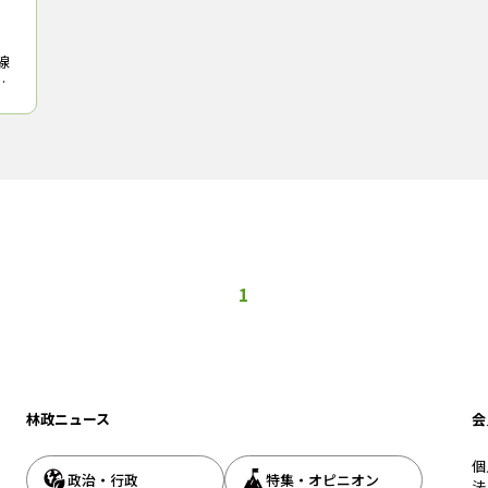
線
る
1
林政ニュース
会
個
政治・行政
特集・オピニオン
法