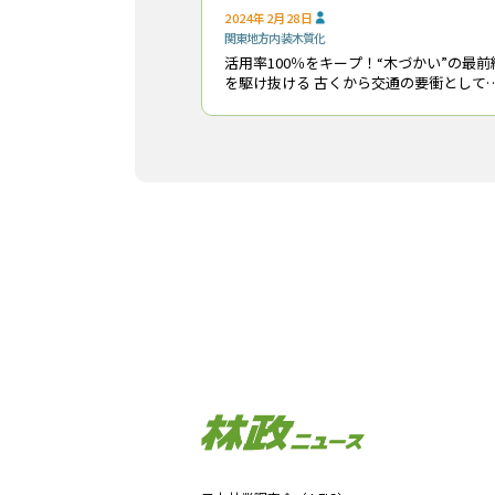
2024年2月28日
関東地方
内装木質化
活用率100％をキープ！“木づかい”の最前
を駆け抜ける 古くから交通の要衝として発
展し、日本有数の工業都市として知られ
神奈川県川崎市（福田紀彦市長）。同市
は、今年（2024年）で市制100