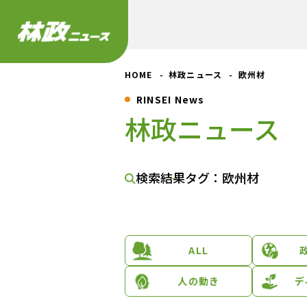
HOME
林政ニュース
欧州材
RINSEI News
林政ニュース
検索結果
タグ：欧州材
ALL
人の動き
デ