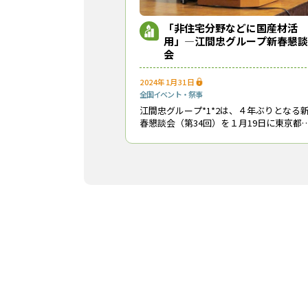
「非住宅分野などに国産材活
用」―江間忠グループ新春懇談
会
2024年1月31日
全国
イベント・祭事
江間忠グループ*1*2は、４年ぶりとなる
春懇談会（第34回）を１月19日に東京都
のホテルで開催した。 冒頭に挨拶した
（株）江間忠ホールディングスの江間壮
社長は、同社が昨年100周年を迎え