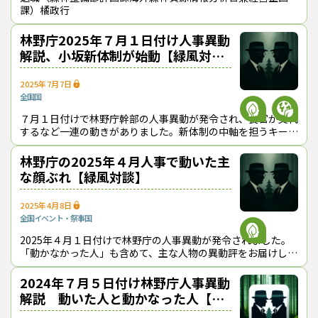
課）橘政行
林野庁2025年７月１日付け人事異動
解説、小坂新体制が始動【緑風対
談】
2025年7月7日
全国
国
７月１日付けで林野庁幹部の人事異動が発令され、長官が交代
するなど一連の動きがありました。新体制の中軸を担うキーパ
ーソンは誰か？ その横顔に、お馴染みの「緑」と「風」が迫
ります。
林野庁の2025年４月人事で動いた主
な顔ぶれ【緑風対談】
2025年4月8日
全国
イベント・祭事
国
2025年４月１日付けで林野庁の人事異動が発令されました。
「動かなかった人」も含めて、主な人物の異動評をお届けしま
す。
2024年７月５日付け林野庁人事異動
解説 動いた人と動かなった人【緑
風対談】