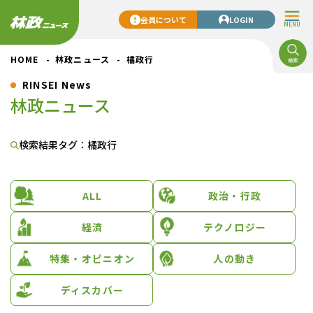
会員について
LOGIN
MENU
HOME
林政ニュース
橘政行
RINSEI News
林政ニュース
検索結果
タグ：橘政行
ALL
政治・行政
経済
テクノロジー
特集・オピニオン
人の動き
ディスカバー