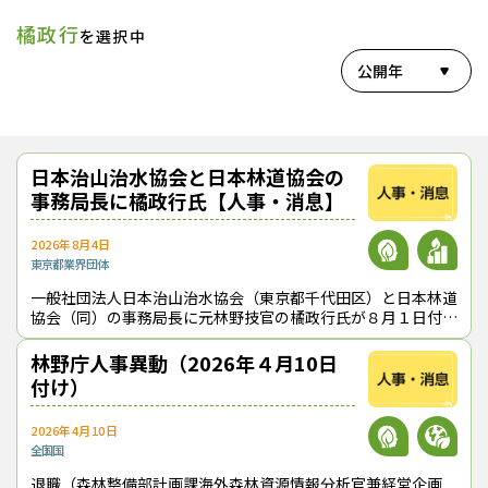
橘政行
を選択中
公開年
日本治山治水協会と日本林道協会の
事務局長に橘政行氏【人事・消息】
2026年8月4日
東京都
業界団体
一般社団法人日本治山治水協会（東京都千代田区）と日本林道
協会（同）の事務局長に元林野技官の橘政行氏が８月１日付け
で就任した。橘氏は、1989（平成元）年に岩手大学を卒業し
て林野庁に入り、国有林野部長
林野庁人事異動（2026年４月10日
付け）
2026年4月10日
全国
国
退職（森林整備部計画課海外森林資源情報分析官兼経営企画