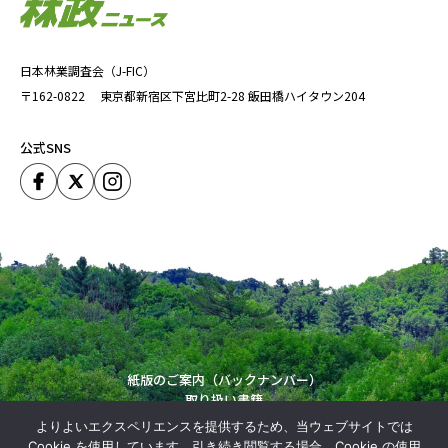
日本林業調査会（J-FIC）
〒162-0822
東京都新宿区下宮比町2-28
飯田橋ハイタウン204
公式SNS
紙版のご案内（バックナンバー）
取り扱い書籍
運営会社
よりよいエクスペリエンスを提供するため、当ウェブサイトでは
Copyright (C) Japan Forestry Investigation Committie. All Rights Reserved.
Cookie を使用しています。引き続き閲覧する場合、Cookie の使用