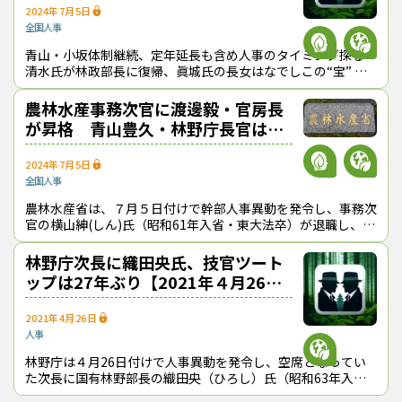
2024年7月5日
全国
人事
青山・小坂体制継続、定年延長も含め人事のタイミング探る
清水氏が林政部長に復帰、眞城氏の長女はなでしこの“宝” 清
水浩太郎氏 橘政行氏
農林水産事務次官に渡邊毅・官房長
が昇格 青山豊久・林野庁長官は留
任、７月５日付け人事異動
2024年7月5日
全国
人事
農林水産省は、７月５日付けで幹部人事異動を発令し、事務次
官の横山紳(しん)氏（昭和61年入省・東大法卒）が退職し、大
臣官房長の渡邊毅氏（昭和63年・東大法）が事務次官に昇格
した。 林野庁関係で
林野庁次長に織田央氏、技官ツート
ップは27年ぶり【2021年４月26日
付け人事異動解説】
2021年4月26日
人事
林野庁は４月26日付けで人事異動を発令し、空席となってい
た次長に国有林野部長の織田央（ひろし）氏（昭和63年入
庁・東大卒）が昇格した。また、国有林野部長には橘政行・計