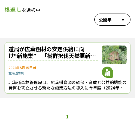
根返し
を選択中
公開年
道局が広葉樹材の安定供給に向
け“新施業” 「樹群択伐天然更新」
の先行モデル実施
2024年5月15日
北海道
林業
北海道森林管理局は、広葉樹資源の確保・育成と公益的機能の
発揮を両立させる新たな施業方法の導入に今年度（2024年
度）から取り組む。世界的な資源競争の激化で海外から広葉樹
材を輸入することが難しくなって
1