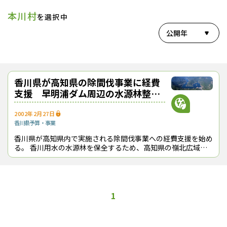
本川村
を選択中
公開年
香川県が高知県の除間伐事業に経費
支援 早明浦ダム周辺の水源林整
備、３か年で
2002年2月27日
香川県
予算・事業
香川県が高知県内で実施される除間伐事業への経費支援を始め
る。 香川用水の水源林を保全するため、高知県の嶺北広域行
政事務組合を通じた間接補助を、来年度（2003（平成15）年
度）から３年間行う。
1