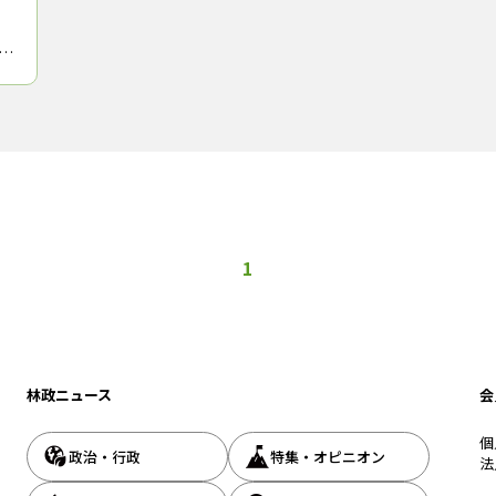
テイ
略
21
1
林政ニュース
会
個
政治・行政
特集・オピニオン
法