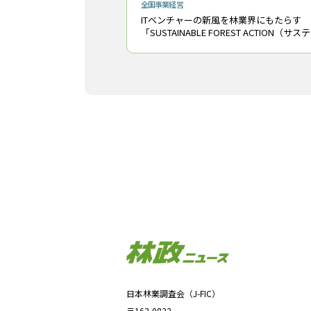
全国
事業経営
ITベンチャーの新風を林業界にもたらす
「SUSTAINABLE FOREST ACTION（サス
ナブルフォレストアクション）2021」（
称「SFA」）のキックオフイベントが８月
日に行われた
日本林業調査会（J-FIC）
〒162-0822