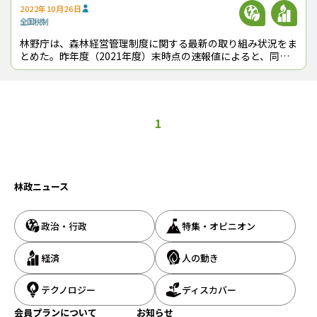
2022年10月26日
全国
税制
林野庁は、森林経営管理制度に関する最新の取り組み状況をま
とめた。昨年度（2021年度）末時点の速報値によると、同制
度の対象となる1,223市町村のうち973市町村が森林所有者へ
の意向調査に着手してい
1
林政ニュース
政治・行政
特集・オピニオン
経済
人の動き
テクノロジー
ディスカバー
会員プランについて
お知らせ