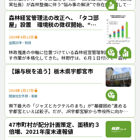
実社長）が森林整備に伴う“悩み事の解決”で存在感を増してき
ている。同社は、電力設備用地の取得や管理などで培ったノウ
ハウを活かして、公共用地等に
森林経営管理法の改正へ、「タコ部
屋」設置 環境税の徴収開始、“目
に見える成果”を
2024年6月12日
全国
法律・制度
林政推進の中軸に位置づけている森林経営管理制度*1を見直
す作業が本格化してきた。林野庁は、６月１日付けで「森林経
営管理法等法改正検討室」（通称「タコ部屋」）を設置。城風
人・森林利用課森林集積推進室長
【譲与税を追う】栃木県宇都宮市
2024年1月17日
関東地方
予算・事業
県下最大の「ジャズとカクテルのまち」が“基礎固め”進める
宇都宮といえば餃子。だが、JR宇都宮駅から市役所に向かう
市内循環バスに乗ると、「ジャズとカクテルのまち」というア
ナウンスが流れてきた。
47市町村が配分計画策定、面積約３
倍増、2021年度末速報値