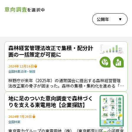
意向調査
を選択中
公開年
森林経営管理法改正で集積・配分計
画の一括策定が可能に
2024年12月16日
全国
林業
法律・制度
林野庁が来年（2025年）の通常国会に提出する森林経営管理
法改正案の骨子が固まった。森林の集積・集約化を進める「新
たな仕組み」として、経営管理権集積計画と経営管理実施権配
分計画を一括で策定できるよう
地に足のついた意向調査で森林づく
りを支える東電用地【企業探訪】
2024年7月29日
全国
林業
東京電力グループの東電用地（株）（東京都荒川区、小河原克