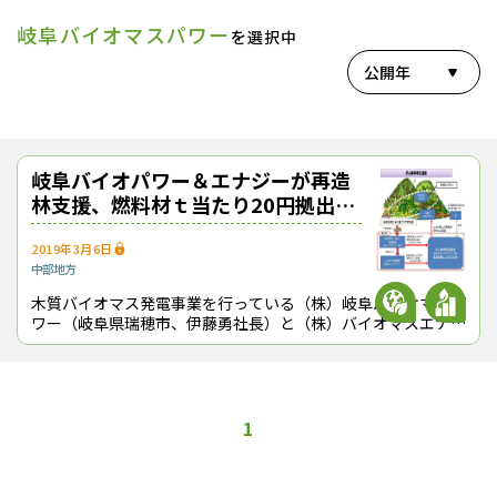
岐阜バイオマスパワー
を選択中
公開年
岐阜バイオパワー＆エナジーが再造
林支援、燃料材ｔ当たり20円拠出、
県と基金協定
2019年3月6日
中部地方
木質バイオマス発電事業を行っている（株）岐阜バイオマスパ
ワー（岐阜県瑞穂市、伊藤勇社長）と（株）バイオマスエナジ
ー東海（同、藤村重樹社長）*1は、再造林の費用負担を軽減
するための基金を造成する。発電
1