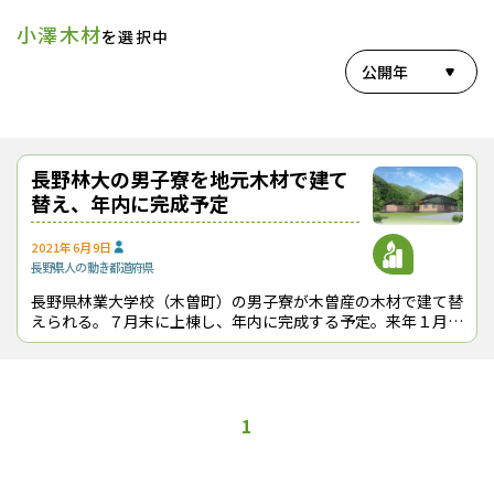
小澤木材
を選択中
公開年
長野林大の男子寮を地元木材で建て
替え、年内に完成予定
2021年6月9日
長野県
人の動き
都道府県
長野県林業大学校（木曽町）の男子寮が木曽産の木材で建て替
えられる。７月末に上棟し、年内に完成する予定。来年１月か
ら内覧会を行い、2022年度から使用を開始する。総工費は約
５億5,600万円を見込んで
1