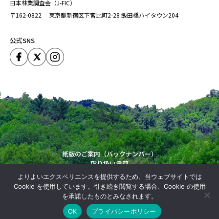
日本林業調査会（J-FIC）
〒162-0822
東京都新宿区下宮比町2-28
飯田橋ハイタウン204
公式SNS
紙版のご案内（バックナンバー）
取り扱い書籍
運営会社
よりよいエクスペリエンスを提供するため、当ウェブサイトでは
Copyright (C) Japan Forestry Investigation Committie. All Rights Reserved.
Cookie を使用しています。引き続き閲覧する場合、Cookie の使用
を承諾したものとみなされます。
OK
プライバシーポリシー