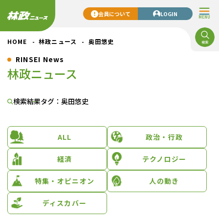
会員について
LOGIN
MENU
HOME
林政ニュース
奥田悠史
RINSEI News
林政ニュース
検索結果
タグ：奥田悠史
ALL
政治・行政
経済
テクノロジー
特集・オピニオン
人の動き
ディスカバー