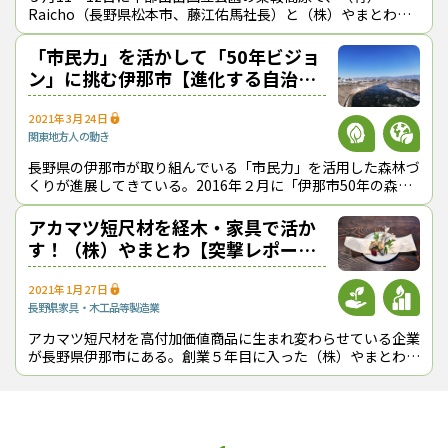
Raicho（長野県松本市、藤江佑馬社長）と（株）やまとわ
（長野県伊那市、中村博社長）が朽ちるベンチ「kimama」を
制作するワークショップを行
「市民力」を活かして「50年ビジョ
ン」に挑む伊那市【進化する自治
体】
2021年3月24日
関東地方
人の動き
長野県の伊那市が取り組んでいる「市民力」を活用した森林づ
くりが進展してきている。2016年２月に「伊那市50年の森林
（もり）ビジョン」を策定し、絶えざる見直しとバージョンア
ップを行うことで、他の自治体
アカマツ短尺材を経木・家具で活か
す！（株）やまとわ【突撃レポー
ト】
2021年1月27日
長野県
家具・木工品等製造業
アカマツ短尺材を高付加価値商品に生まれ変わらせている企業
が長野県伊那市にある。創業５年目に入った（株）やまとわ
（中村博・代表取締役）だ。家具職人とデザイナーがタッグを
組んで誕生した同社は、多様な経歴を