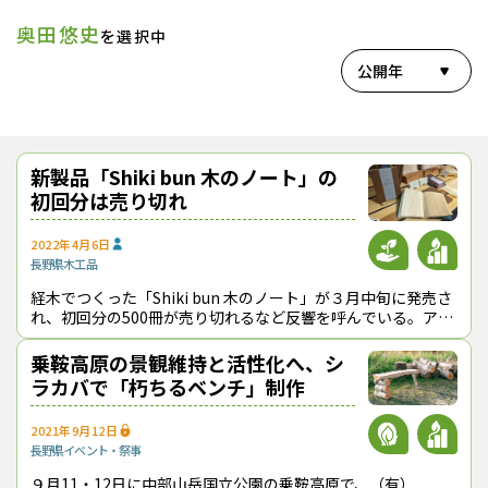
奥田悠史
を選択中
公開年
新製品「Shiki bun 木のノート」の
初回分は売り切れ
2022年4月6日
長野県
木工品
経木でつくった「Shiki bun 木のノート」が３月中旬に発売さ
れ、初回分の500冊が売り切れるなど反響を呼んでいる。アカ
マツの経木や家具などを製造している（株）やまとわ（長野県
伊那市、中村博社長
乗鞍高原の景観維持と活性化へ、シ
ラカバで「朽ちるベンチ」制作
2021年9月12日
長野県
イベント・祭事
９月11・12日に中部山岳国立公園の乗鞍高原で、（有）