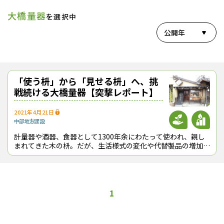
大橋量器
を選択中
公開年
「使う枡」から「見せる枡」へ、挑
戦続ける大橋量器【突撃レポート】
2021年4月21日
中部地方
建設
計量器や酒器、食器として1300年余にわたって使われ、親し
まれてきた木の枡。だが、生活様式の変化や代替製品の増加
で、従来の用途は狭まっており、計量器としてのニーズはほぼ
消滅したとまで言われる。ところが
1