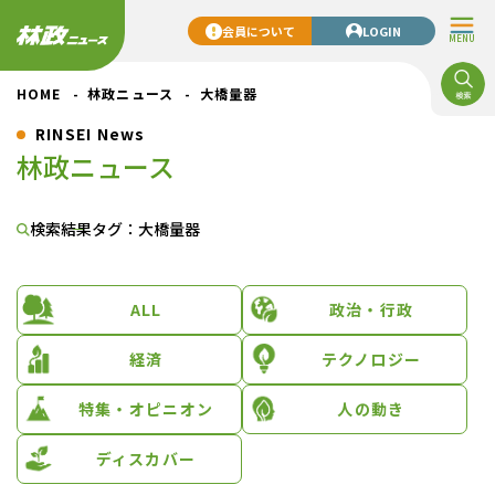
会員について
LOGIN
MENU
HOME
林政ニュース
大橋量器
RINSEI News
林政ニュース
検索結果
タグ：大橋量器
ALL
政治・行政
経済
テクノロジー
特集・オピニオン
人の動き
ディスカバー